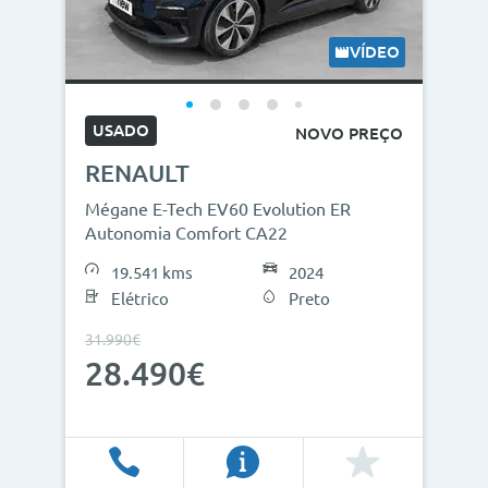
VÍDEO
USADO
NOVO PREÇO
RENAULT
Mégane E-Tech EV60 Evolution ER
Autonomia Comfort CA22
19.541 kms
2024
Elétrico
Preto
31.990€
28.490€