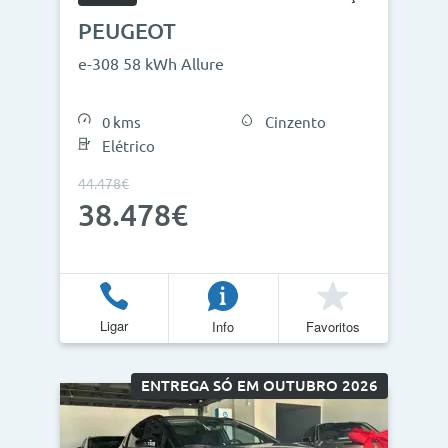
PEUGEOT
e-308 58 kWh Allure
0 kms
Cinzento
Elétrico
44.478€
38.478€
Ligar
Info
Favoritos
ENTREGA SÓ EM OUTUBRO 2026