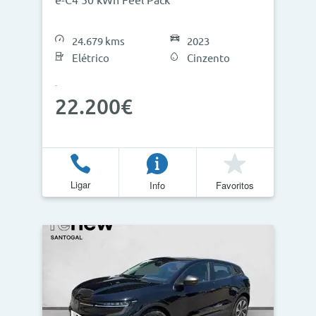
e-C4 50 kWh Feel Pack
24.679 kms
2023
Elétrico
Cinzento
22.200€
Ligar
Info
Favoritos