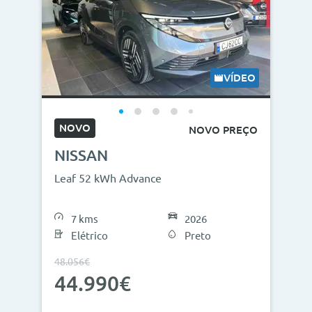
VÍDEO
NOVO
NOVO PREÇO
NISSAN
Leaf 52 kWh Advance
7 kms
2026
Elétrico
Preto
48.056€
44.990€