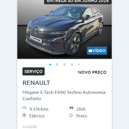
ENTREGA SÓ EM JUNHO 2026
VÍDEO
SERVIÇO
NOVO PREÇO
RENAULT
Mégane E-Tech EV60 Techno Autonomia
Conforto
9.576 kms
2026
Elétrico
Preto
41.628€