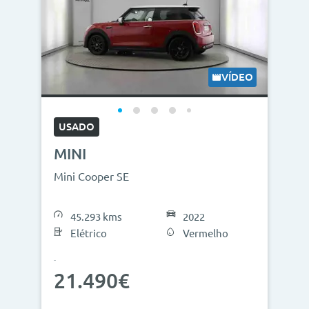
VÍDEO
USADO
MINI
Mini Cooper SE
45.293 kms
2022
Elétrico
Vermelho
21.490€