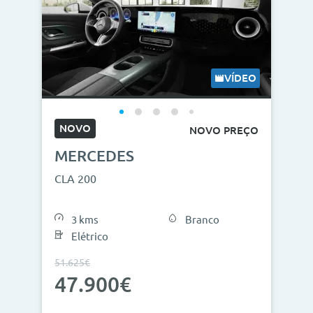
VÍDEO
NOVO
NOVO PREÇO
MERCEDES
CLA 200
3 kms
Branco
Elétrico
51.625€
47.900€