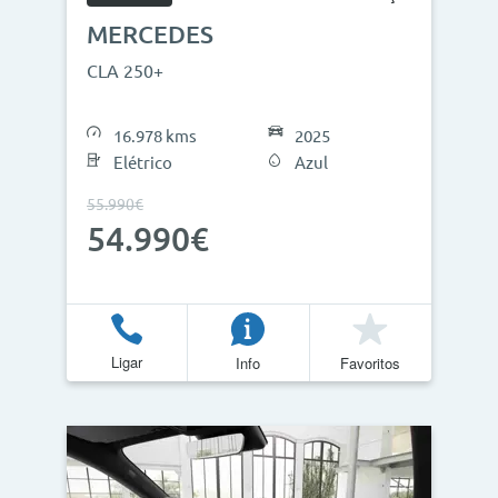
MERCEDES
CLA 250+
16.978 kms
2025
Elétrico
Azul
55.990€
54.990€
Ligar
Info
Favoritos