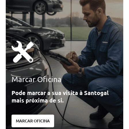
Quilómetros
<
>
0km
270.000km
CO2
<
>
0g/km
300g/km
Marcar Oficina
ID do veículo
Pode marcar a sua visita à Santogal
mais próxima de si.
Campanha
Campanhas
MARCAR OFICINA