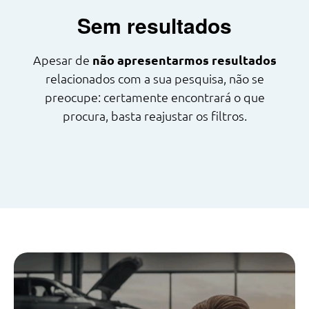
Modelos
Sem resultados
Combustíveis
Apesar de
não apresentarmos resultados
Cor
relacionados com a sua pesquisa, não se
preocupe: certamente encontrará o que
Nº de lugares
procura, basta reajustar os filtros.
Outros critérios
Preço
<
>
0€
130.000€
Ano
<
>
2013
2026