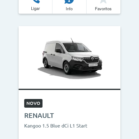
Ligar
Info
Favoritos
Quilómetros
<
>
0km
270.000km
CO2
<
>
0g/km
300g/km
ID do veículo
NOVO
RENAULT
Campanha
Kangoo 1.5 Blue dCi L1 Start
Campanhas