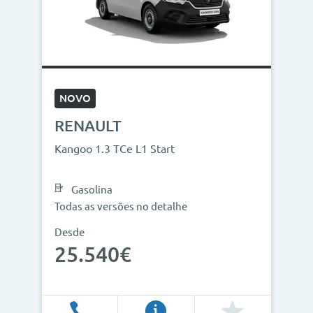
Modelos
Combustíveis
Cor
NOVO
Nº de lugares
RENAULT
Outros critérios
Kangoo 1.3 TCe L1 Start
Preço
Gasolina
<
>
Todas as versões no detalhe
0€
130.000€
Desde
25.540€
Ano
<
>
2013
2026