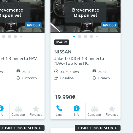
revemente
Brevemente
Disponivel
Disponivel
VÍDEO
VÍDEO
USADO
NISSAN
G-T N-Connecta NAV.
Juke 1.0 DIG-T N-Connecta
NAV.+TwoTone NC
ms
2024
34.203 kms
2024
Cinzento
Gasolina
Branco
19.990€
nfo
Comparar
Favoritos
Ligar
Info
Comparar
Favoritos
+ 1500 EUROS DESCONTO
+ 1500 EUROS DESCONTO