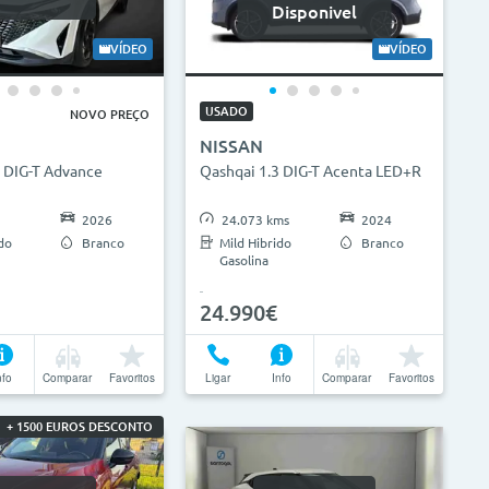
Disponivel
VÍDEO
VÍDEO
USADO
NOVO PREÇO
NISSAN
3 DIG-T Advance
Qashqai 1.3 DIG-T Acenta LED+R
2026
24.073 kms
2024
do
Branco
Mild Hibrido
Branco
Gasolina
24.990€
nfo
Comparar
Favoritos
Ligar
Info
Comparar
Favoritos
+ 1500 EUROS DESCONTO