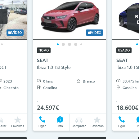
B
VÍDEO
VÍDEO
NOVO
USADO
SEAT
SEAT
 DCT
Ibiza 1.0 TSI Style
Ibiza 1.0 TS
2023
0 kms
Branco
33.475 k
Cinzento
Gasolina
Gasolina
24.597€
18.600€
arar
Favoritos
Ligar
Info
Comparar
Favoritos
Ligar
I