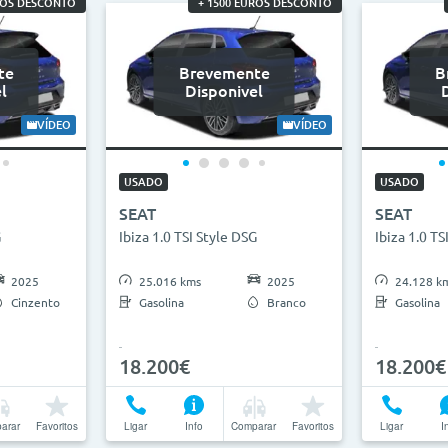
ROS DESCONTO
+ 1500 EUROS DESCONTO
te
Brevemente
B
l
Disponivel
VÍDEO
VÍDEO
USADO
USADO
SEAT
SEAT
G
Ibiza 1.0 TSI Style DSG
Ibiza 1.0 TS
2025
25.016 kms
2025
24.128 k
Cinzento
Gasolina
Branco
Gasolina
18.200€
18.200€
arar
Favoritos
Ligar
Info
Comparar
Favoritos
Ligar
I