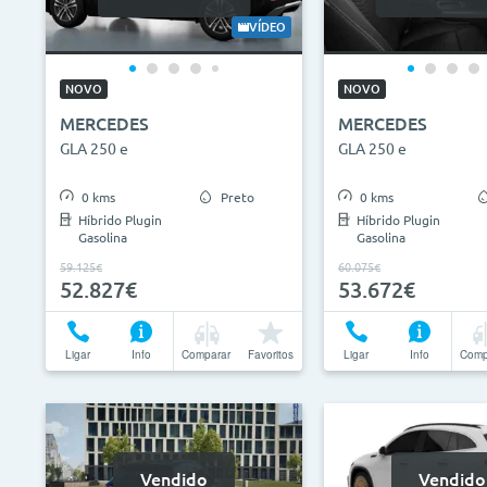
0€
130.000€
2013
VÍDEO
ID do veículo
Campan
NOVO
NOVO
MERCEDES
MERCEDES
Camp
GLA 250 e
GLA 250 e
0 kms
Preto
0 kms
Híbrido Plugin
Híbrido Plugin
Gasolina
Gasolina
59.125€
60.075€
52.827€
53.672€
Ligar
Info
Comparar
Favoritos
Ligar
Info
Comp
Vendido
Vendido