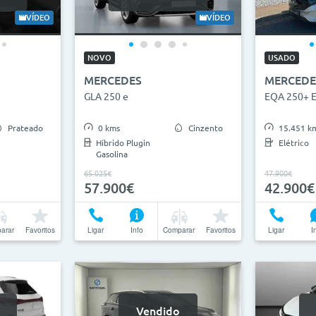
2026
0km
27
VÍDEO
VÍDEO
ha
NOVO
USADO
MERCEDES
MERCEDE
anhas
GLA 250 e
EQA 250+ E
Prateado
0 kms
Cinzento
15.451 k
Híbrido Plugin
Elétrico
Gasolina
65.025€
47.900€
57.900€
42.900€
arar
Favoritos
Ligar
Info
Comparar
Favoritos
Ligar
I
Vendido