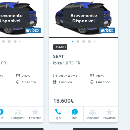
revemente
Brevemente
Disponivel
Disponivel
VÍDEO
VÍDEO
USADO
SEAT
I FR
Ibiza 1.0 TSI FR
ms
2025
28.714 kms
2025
Cinzento
Gasolina
Cinzento
18.600€
nfo
Comparar
Favoritos
Ligar
Info
Comparar
Favoritos