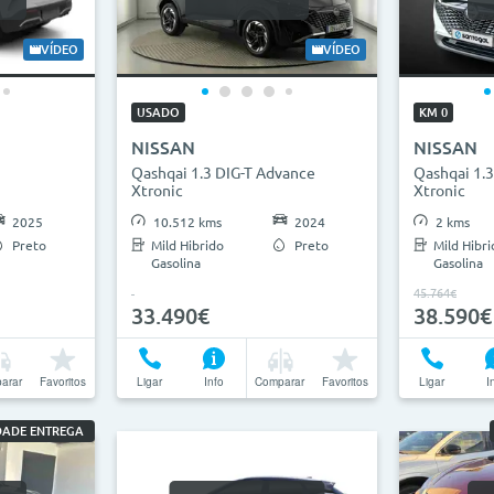
VÍDEO
VÍDEO
USADO
KM 0
NISSAN
NISSAN
Qashqai 1.3 DIG-T Advance
Qashqai 1.
Xtronic
Xtronic
2025
10.512 kms
2024
2 kms
Preto
Mild Hibrido
Preto
Mild Hibri
Gasolina
Gasolina
45.764€
33.490€
38.590€
arar
Favoritos
Ligar
Info
Comparar
Favoritos
Ligar
I
IDADE ENTREGA