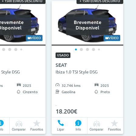
+ 1500 EUROS DESCONTO
+ 1500 EUROS DESCONTO
revemente
Brevemente
Disponivel
Disponivel
VÍDEO
VÍDEO
USADO
SEAT
I Style DSG
Ibiza 1.0 TSI Style DSG
ms
2025
32.746 kms
2025
Cinzento
Gasolina
Preto
18.200€
nfo
Comparar
Favoritos
Ligar
Info
Comparar
Favoritos