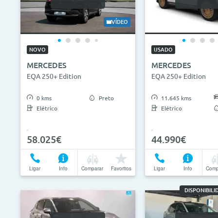
VÍDEO
NOVO
USADO
MERCEDES
MERCEDES
EQA 250+ Edition
EQA 250+ Edition
0 kms
Preto
11.645 kms
Elétrico
Elétrico
58.025€
44.990€
Ligar
Info
Comparar
Favoritos
Ligar
Info
Comp
DISPONIBIL