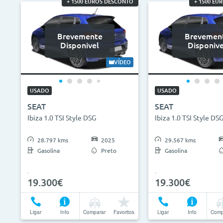
+ 1500 EUROS DESCONTO
+ 1500 EU
Brevemente
Brevemen
Disponivel
Disponive
VÍDEO
USADO
USADO
SEAT
SEAT
Ibiza 1.0 TSI Style DSG
Ibiza 1.0 TSI Style DS
28.797 kms
2025
29.567 kms
Gasolina
Preto
Gasolina
19.300€
19.300€
Ligar
Info
Comparar
Favoritos
Ligar
Info
Comp