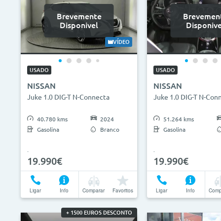
Brevemente
Brevemen
Disponivel
Disponive
VÍDEO
USADO
USADO
NISSAN
NISSAN
Juke 1.0 DIG-T N-Connecta
Juke 1.0 DIG-T N-Con
40.780 kms
2024
51.264 kms
Gasolina
Branco
Gasolina
19.990€
19.990€
Ligar
Info
Comparar
Favoritos
Ligar
Info
Comp
+ 1500 EUROS DESCONTO