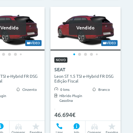
Vendido
Vendido
VÍDEO
VÍDEO
NOVO
SEAT
 TSI e-Hybrid FR DSG
Leon ST 1.5 TSI e-Hybrid FR DSG
al
Edição Fiscal
Cinzento
0 kms
Branco
ugin
Híbrido Plugin
Gasolina
46.694€
nfo
Comparar
Favoritos
Ligar
Info
Comparar
Favoritos