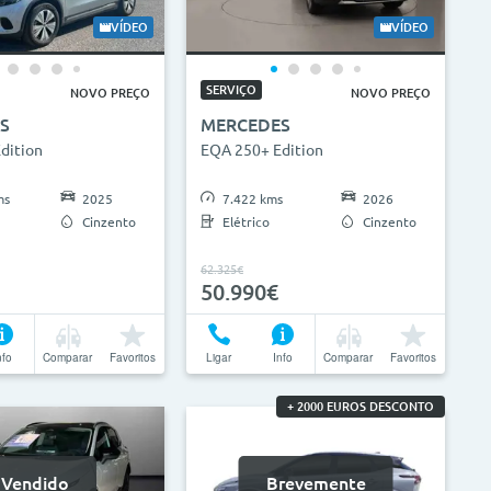
0.000km
0g/km
300g/km
VÍDEO
VÍDEO
SERVIÇO
NOVO PREÇO
NOVO PREÇO
Limpar Seleção
Atualizar Resultados
S
MERCEDES
dition
EQA 250+ Edition
ms
2025
7.422 kms
2026
Cinzento
Elétrico
Cinzento
62.325€
50.990€
nfo
Comparar
Favoritos
Ligar
Info
Comparar
Favoritos
+ 2000 EUROS DESCONTO
Vendido
Brevemente