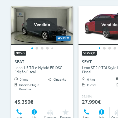
Vendido
Vendido
VÍDEO
NOVO
SERVIÇO
SEAT
SEAT
Leon 1.5 TSI e-Hybrid FR DSG
Leon ST 2.0 TDI Style
Edição Fiscal
Fiscal
0 kms
Cinzento
0 kms
Híbrido Plugin
Diesel
Gasolina
38.620€
45.350€
27.990€
Ligar
Info
Comparar
Favoritos
Ligar
Info
Comp