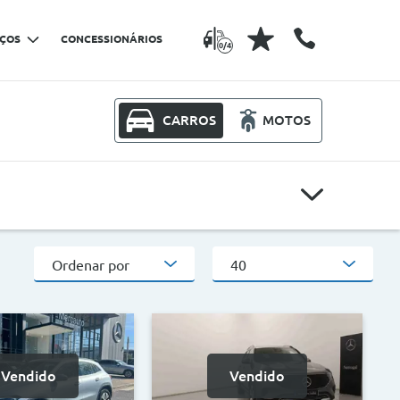
IÇOS
CONCESSIONÁRIOS
0/4
CARROS
MOTOS
Modelos
Ordenar por
40
Outros critérios
CO2
Vendido
Vendido
>
<
>