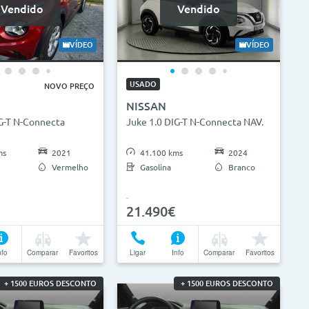
Vendido
Vendido
VÍDEO
VÍDEO
USADO
NOVO PREÇO
NISSAN
IG-T N-Connecta
Juke 1.0 DIG-T N-Connecta NAV.
ms
2021
41.100 kms
2024
Vermelho
Gasolina
Branco
21.490€
nfo
Comparar
Favoritos
Ligar
Info
Comparar
Favoritos
+ 1500 EUROS DESCONTO
+ 1500 EUROS DESCONTO