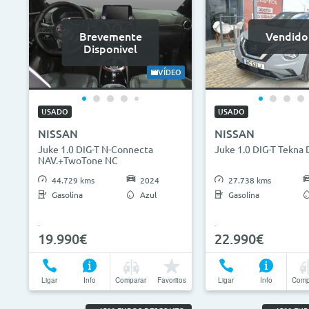
Brevemente
Vendido
Disponivel
VÍDEO
USADO
USADO
NISSAN
NISSAN
Juke 1.0 DIG-T N-Connecta
Juke 1.0 DIG-T Tekna
NAV.+TwoTone NC
44.729 kms
2024
27.738 kms
Gasolina
Azul
Gasolina
19.990€
22.990€
Ligar
Info
Comparar
Favoritos
Ligar
Info
Comp