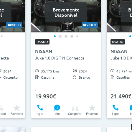
te
Brevemente
B
l
Disponivel
VÍDEO
VÍDEO
USADO
USADO
NISSAN
NISSAN
necta
Juke 1.0 DIG-T N-Connecta
Juke 1.0 DI
2024
35.175 kms
2024
45.794 k
Cinzento
Gasolina
Branco
Gasolina
19.990€
21.490€
arar
Favoritos
Ligar
Info
Comparar
Favoritos
Ligar
I