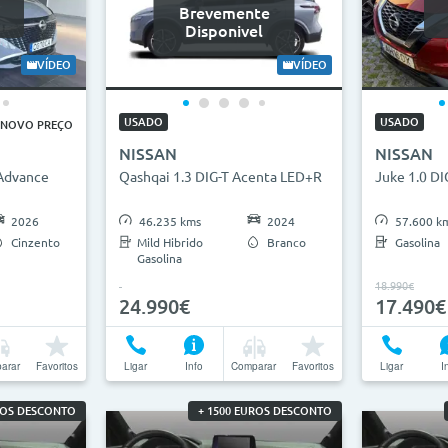
Brevemente
Disponivel
VÍDEO
VÍDEO
USADO
USADO
NOVO PREÇO
NISSAN
NISSAN
 Advance
Qashqai 1.3 DIG-T Acenta LED+R
Juke 1.0 D
2026
46.235 kms
2024
57.600 k
Cinzento
Mild Hibrido
Branco
Gasolina
Gasolina
18.990€
24.990€
17.490€
arar
Favoritos
Ligar
Info
Comparar
Favoritos
Ligar
I
ROS DESCONTO
+ 1500 EUROS DESCONTO