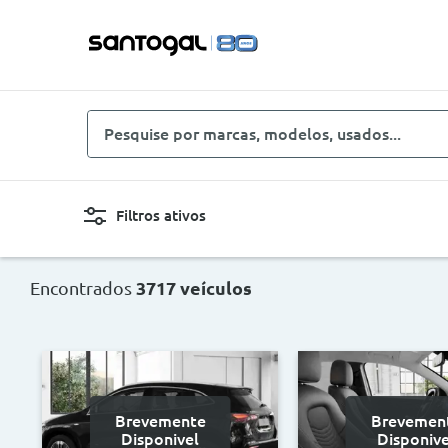
Pesquise
por
marcas,
modelos,
Filtros ativos
usados...
Novo, Usado, ...
Carro
Encontrados
3717 veículos
Combustíveis
Cor
Preço
Ano
Brevemente
Brevemen
<
>
<
Disponivel
Disponive