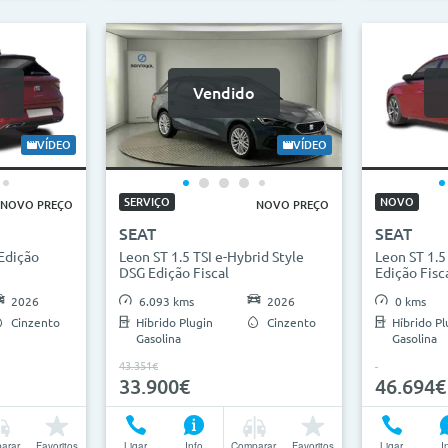
Vendido
VÍDEO
VÍDEO
SERVIÇO
NOVO
NOVO PREÇO
NOVO PREÇO
SEAT
SEAT
 Edição
Leon ST 1.5 TSI e-Hybrid Style
Leon ST 1.5
DSG Edição Fiscal
Edição Fisc
2026
6.093 kms
2026
0 kms
Cinzento
Híbrido Plugin
Cinzento
Híbrido Pl
Gasolina
Gasolina
43.351€
33.900€
46.694€
arar
Favoritos
Ligar
Info
Comparar
Favoritos
Ligar
I