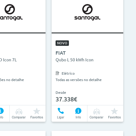
NOVO
FIAT
D Icon 7L
Qubo L 50 kWh Icon
Elétrico
sões no detalhe
Todas as versões no detalhe
Desde
37.338€
nfo
Comparar
Favoritos
Ligar
Info
Comparar
Favoritos