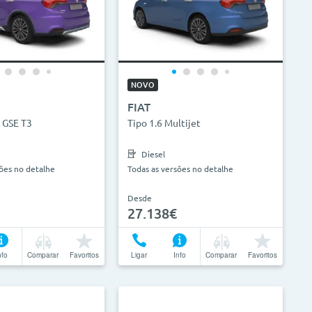
NOVO
FIAT
 GSE T3
Tipo 1.6 Multijet
Diesel
sões no detalhe
Todas as versões no detalhe
Desde
27.138€
nfo
Comparar
Favoritos
Ligar
Info
Comparar
Favoritos