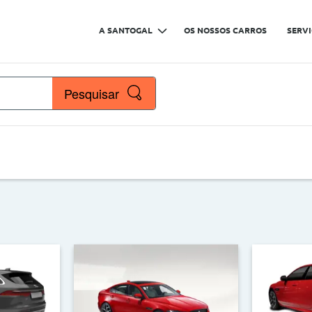
A SANTOGAL
OS NOSSOS CARROS
SERV
Pesquisar
çaria
Marcas
Nº de lugares
Quilómetros
>
<