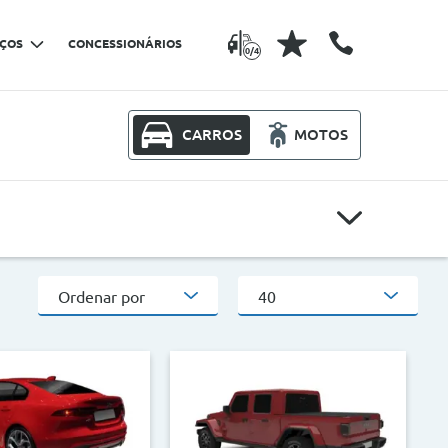
IÇOS
CONCESSIONÁRIOS
0/4
CARROS
MOTOS
Modelos
Ordenar por
40
Outros critérios
CO2
>
<
>