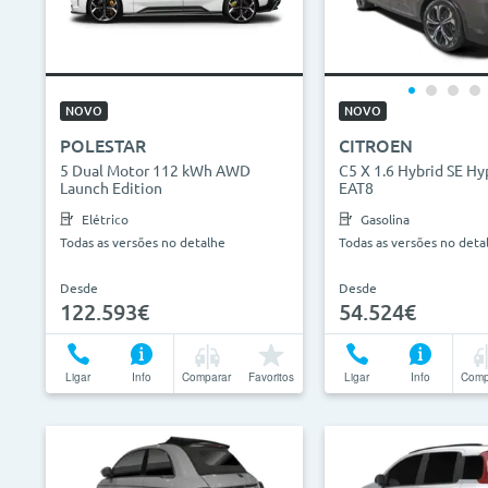
NOVO
NOVO
POLESTAR
CITROEN
5 Dual Motor 112 kWh AWD
C5 X 1.6 Hybrid SE Hy
Launch Edition
EAT8
Elétrico
Gasolina
Todas as versões no detalhe
Todas as versões no deta
Desde
Desde
122.593€
54.524€
Ligar
Info
Comparar
Favoritos
Ligar
Info
Comp