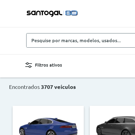
Pesquise
por
marcas,
modelos,
Filtros ativos
usados...
Novo, Usado, ...
Carro
Encontrados
3707 veículos
Combustíveis
Cor
Preço
Ano
<
>
<