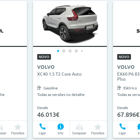
NOVO
NOVO
VOLVO
VOLVO
XC40 1.5 T2 Core Auto
EX60 P6 83
Plus
Gasolina
Elétrico
lhe
Todas as versões no detalhe
Todas as ver
Desde
Desde
46.013€
67.896€
arar
Favoritos
Ligar
Info
Comparar
Favoritos
Ligar
I