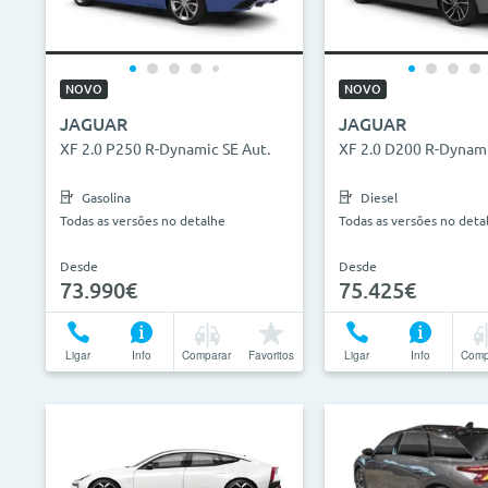
0€
130.000€
2013
ID do veículo
Campan
NOVO
NOVO
JAGUAR
JAGUAR
Camp
XF 2.0 P250 R-Dynamic SE Aut.
XF 2.0 D200 R-Dynami
Gasolina
Diesel
Todas as versões no detalhe
Todas as versões no deta
Desde
Desde
73.990€
75.425€
Ligar
Info
Comparar
Favoritos
Ligar
Info
Comp