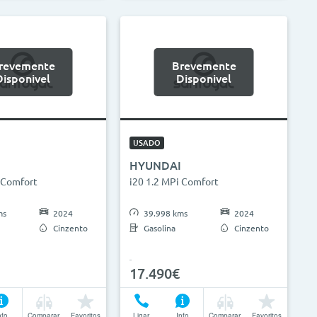
revemente
Brevemente
Disponivel
Disponivel
USADO
HYUNDAI
 Comfort
i20 1.2 MPi Comfort
ms
2024
39.998 kms
2024
Cinzento
Gasolina
Cinzento
17.490€
nfo
Comparar
Favoritos
Ligar
Info
Comparar
Favoritos