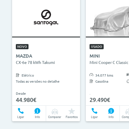
NOVO
USADO
MAZDA
MINI
CX-6e 78 kWh Takumi
Mini Cooper C Classic
Elétrico
34.077 kms
Todas as versões no detalhe
Gasolina
Desde
44.980€
29.490€
Ligar
Info
Comparar
Favoritos
Ligar
Info
Comp