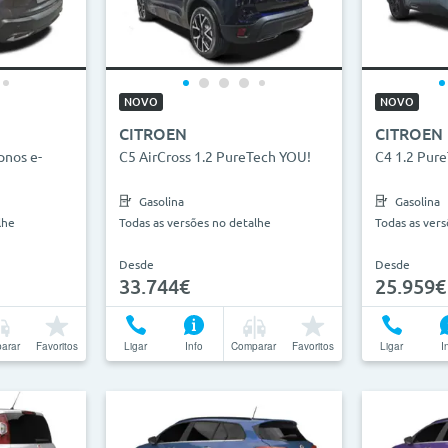
NOVO
NOVO
CITROEN
CITROEN
pnos e-
C5 AirCross 1.2 PureTech YOU!
C4 1.2 Pur
Gasolina
Gasolina
lhe
Todas as versões no detalhe
Todas as ver
Desde
Desde
33.744€
25.959€
arar
Favoritos
Ligar
Info
Comparar
Favoritos
Ligar
I