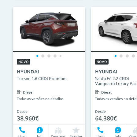
NOVO
NOVO
HYUNDAI
HYUNDAI
Tucson 1.6 CRDi Premium
Santa Fé 2.2 CRDi
Vanguard+Luxury Pac
Diesel
Diesel
Todas as versões no detalhe
Todas as versões no deta
Desde
Desde
38.960€
64.380€
Ligar
Info
Comparar
Favoritos
Ligar
Info
Comp