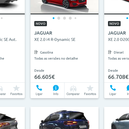
2026
0km
27
ha
NOVO
NOVO
JAGUAR
JAGUAR
anhas
c SE Aut.
XE 2.0 i4 R-Dynamic SE
XE 2.0 D20
Gasolina
Diesel
lhe
Todas as versões no detalhe
Todas as ver
Desde
Desde
66.605€
66.708€
arar
Favoritos
Ligar
Info
Comparar
Favoritos
Ligar
I