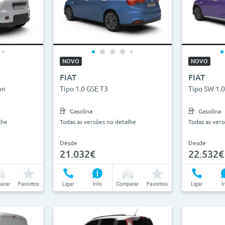
NOVO
NOVO
FIAT
FIAT
on
Tipo 1.0 GSE T3
Tipo SW 1.0
Gasolina
Gasolina
lhe
Todas as versões no detalhe
Todas as ver
Desde
Desde
21.032€
22.532€
arar
Favoritos
Ligar
Info
Comparar
Favoritos
Ligar
I