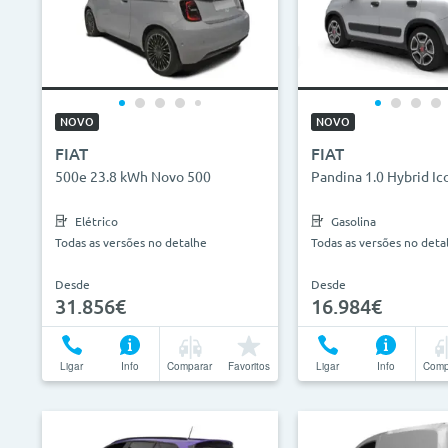
NOVO
NOVO
FIAT
FIAT
500e 23.8 kWh Novo 500
Pandina 1.0 Hybrid Ic
Elétrico
Gasolina
Todas as versões no detalhe
Todas as versões no deta
Desde
Desde
31.856€
16.984€
Ligar
Info
Comparar
Favoritos
Ligar
Info
Comp