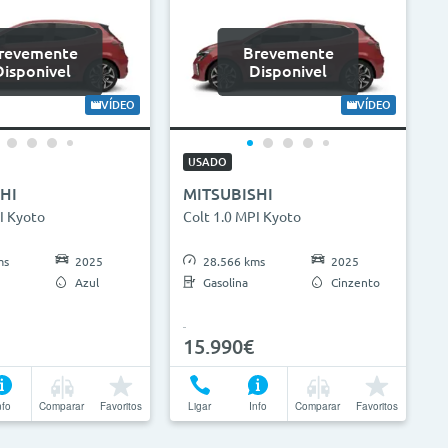
revemente
Brevemente
Disponivel
Disponivel
VÍDEO
VÍDEO
USADO
HI
MITSUBISHI
I Kyoto
Colt 1.0 MPI Kyoto
ms
2025
28.566 kms
2025
Azul
Gasolina
Cinzento
15.990€
nfo
Comparar
Favoritos
Ligar
Info
Comparar
Favoritos