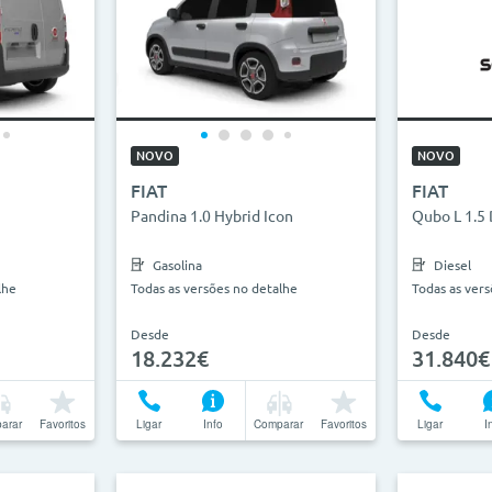
NOVO
NOVO
FIAT
FIAT
Pandina 1.0 Hybrid Icon
Qubo L 1.5 
Gasolina
Diesel
lhe
Todas as versões no detalhe
Todas as ver
Desde
Desde
18.232€
31.840€
arar
Favoritos
Ligar
Info
Comparar
Favoritos
Ligar
I