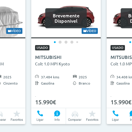
Brevemente
B
Disponivel
VÍDEO
VÍDEO
USADO
USADO
MITSUBISHI
MITSUBIS
 M
Colt 1.0 MPI Kyoto
Colt 1.0 MP
2025
37.484 kms
2025
34.408 k
Cinzento
Gasolina
Branco
Gasolina
15.990€
15.990€
arar
Favoritos
Ligar
Info
Comparar
Favoritos
Ligar
I