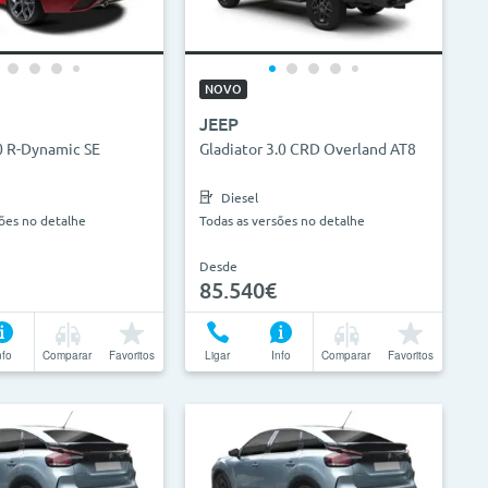
0.000km
0g/km
300g/km
NOVO
Limpar Seleção
Atualizar Resultados
JEEP
0 R-Dynamic SE
Gladiator 3.0 CRD Overland AT8
Diesel
sões no detalhe
Todas as versões no detalhe
Desde
85.540€
nfo
Comparar
Favoritos
Ligar
Info
Comparar
Favoritos