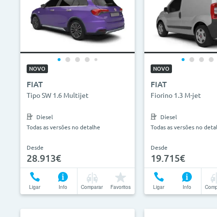
NOVO
NOVO
FIAT
FIAT
Tipo SW 1.6 Multijet
Fiorino 1.3 M-jet
Diesel
Diesel
Todas as versões no detalhe
Todas as versões no deta
Desde
Desde
28.913€
19.715€
Ligar
Info
Comparar
Favoritos
Ligar
Info
Comp