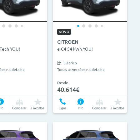
NOVO
CITROEN
eTech YOU!
e-C4 54 kWh YOU!
Elétrico
sões no detalhe
Todas as versões no detalhe
Desde
40.614€
nfo
Comparar
Favoritos
Ligar
Info
Comparar
Favoritos