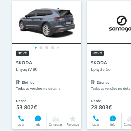
NOVO
NOVO
SKODA
SKODA
Enyaq iV 80
Epiq 35 Go
Elétrico
Elétrico
Todas as versões no detalhe
Todas as versões no deta
Desde
Desde
53.802€
28.803€
Ligar
Info
Comparar
Favoritos
Ligar
Info
Comp