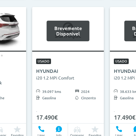
Brevemente
B
Disponivel
USADO
USADO
HYUNDAI
HYUNDAI
i20 1.2 MPi Comfort
i20 1.2 MPi
k
39.097 kms
2024
38.633 k
lhe
Gasolina
Cinzento
Gasolina
17.490€
17.490€
arar
Favoritos
Ligar
Info
Comparar
Favoritos
Ligar
I