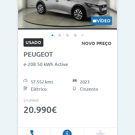
VÍDEO
USADO
NOVO PREÇO
PEUGEOT
e-208 50 kWh Active
57.552 kms
2023
Elétrico
Cinzento
21.990€
20.990€