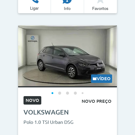
Ligar
Info
Favoritos
Quilómetros
<
>
0km
270.000km
CO2
<
>
0g/km
300g/km
VÍDEO
ID do veículo
NOVO
NOVO PREÇO
VOLKSWAGEN
Campanha
Polo 1.0 TSI Urban DSG
Campanhas