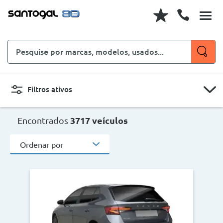
Pesquise
por
marcas,
modelos,
Filtros ativos
usados...
CARROS
MOTOS
Encontrados
3717 veículos
Ordenar por
Novo, Usado, ...
Carroçaria
Marcas