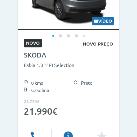
Modelos
Combustíveis
VÍDEO
Cor
NOVO
NOVO PREÇO
Nº de lugares
SKODA
Outros critérios
Fabia 1.0 MPI Selection
Preço
0 kms
Preto
<
>
Gasolina
0€
130.000€
23.739€
21.990€
Ano
<
>
2013
2026