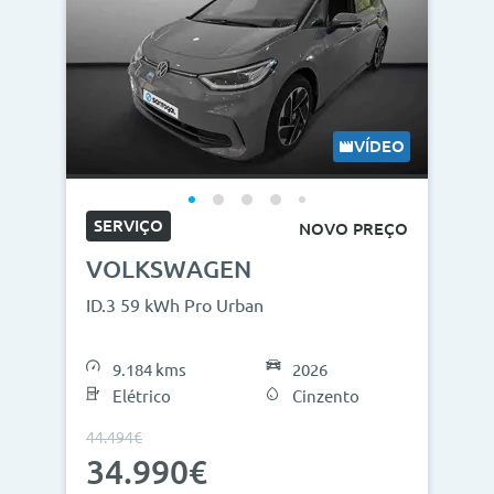
VÍDEO
SERVIÇO
NOVO PREÇO
VOLKSWAGEN
ID.3 59 kWh Pro Urban
9.184 kms
2026
Elétrico
Cinzento
44.494€
34.990€