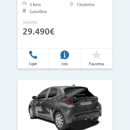
5 kms
Cinzento
Gasolina
30.878€
Atualizar Resultados
29.490€
Ligar
Info
Favoritos