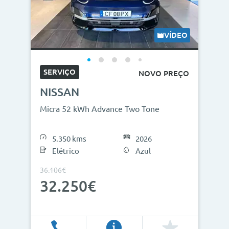
VÍDEO
SERVIÇO
NOVO PREÇO
NISSAN
Micra 52 kWh Advance Two Tone
5.350 kms
2026
Elétrico
Azul
36.106€
32.250€