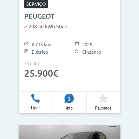
SERVIÇO
PEUGEOT
e-208 50 kWh Style
6.715 kms
2025
Elétrico
Cinzento
34.000€
25.900€
Ligar
Info
Favoritos