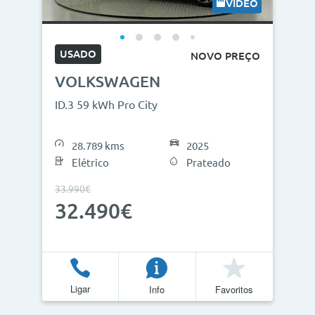
VÍDEO
USADO
NOVO PREÇO
VOLKSWAGEN
ID.3 59 kWh Pro City
28.789 kms
2025
Elétrico
Prateado
33.990€
32.490€
Ligar
Info
Favoritos