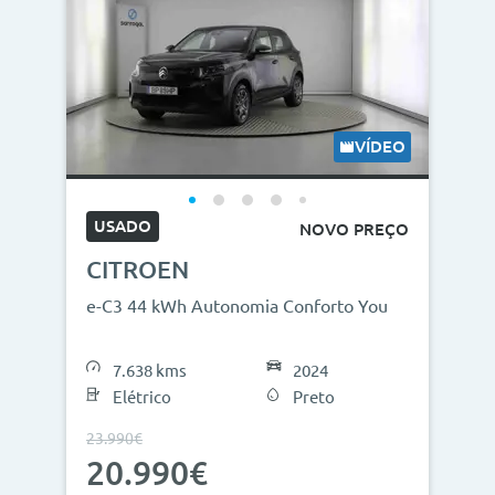
VÍDEO
USADO
NOVO PREÇO
CITROEN
e-C3 44 kWh Autonomia Conforto You
7.638 kms
2024
Elétrico
Preto
23.990€
20.990€