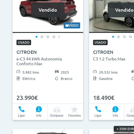
Vendido
Vendido
VÍDEO
USADO
USADO
CITROEN
CITROEN
e-C3 44 kWh Autonomia
C3 1.2 Turbo Max
Conforto Max
5.982 kms
2025
20.532 kms
Elétrico
Branco
Gasolina
23.990€
18.490€
Ligar
Info
Comparar
Favoritos
Ligar
Info
Comp
+ 2500 EU