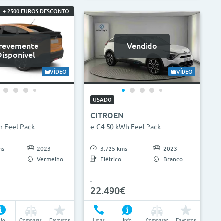
+ 2500 EUROS DESCONTO
revemente
Vendido
Disponivel
VÍDEO
VÍDEO
USADO
CITROEN
h Feel Pack
e-C4 50 kWh Feel Pack
ms
2023
3.725 kms
2023
Vermelho
Elétrico
Branco
22.490€
nfo
Comparar
Favoritos
Ligar
Info
Comparar
Favoritos