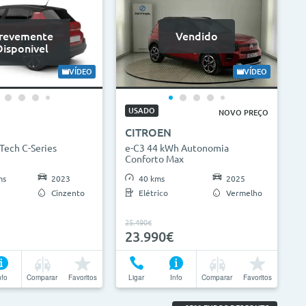
revemente
Vendido
Disponivel
VÍDEO
VÍDEO
USADO
NOVO PREÇO
CITROEN
Tech C-Series
e-C3 44 kWh Autonomia
Conforto Max
ms
2023
40 kms
2025
Cinzento
Elétrico
Vermelho
25.490€
23.990€
nfo
Comparar
Favoritos
Ligar
Info
Comparar
Favoritos