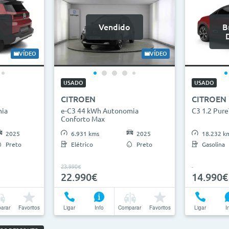
Vendido
B
VÍDEO
VÍDEO
USADO
USADO
CITROEN
CITROEN
mia
e-C3 44 kWh Autonomia
C3 1.2 Pure
Conforto Max
2025
6.931 kms
2025
18.232 k
Preto
Elétrico
Preto
Gasolina
23.990€
22.990€
14.990€
arar
Favoritos
Ligar
Info
Comparar
Favoritos
Ligar
I