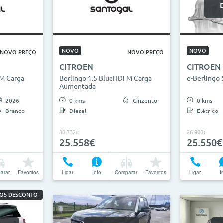
NOVO
NOVO
NOVO PREÇO
NOVO PREÇO
CITROEN
CITROEN
 M Carga
Berlingo 1.5 BlueHDi M Carga
e-Berlingo
Aumentada
2026
0 kms
Cinzento
0 kms
Branco
Diesel
Elétrico
30.732€
26.900€
25.558€
25.550€
arar
Favoritos
Ligar
Info
Comparar
Favoritos
Ligar
I
ROS DESCONTO