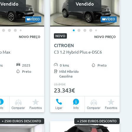
Vendido
Vendido
VÍDEO
VÍDEO
NOVO
NOVO PREÇO
NOVO PREÇO
CITROEN
bo Max
C3 1.2 Hybrid Plus e-DSC6
ms
2025
0 kms
Preto
Preto
Mild Hibrido
Gasolina
23.843€
23.343€
nfo
Comparar
Favoritos
Ligar
Info
Comparar
Favoritos
+ 2500 EUROS DESCONTO
+ 2500 EUROS DESCONTO