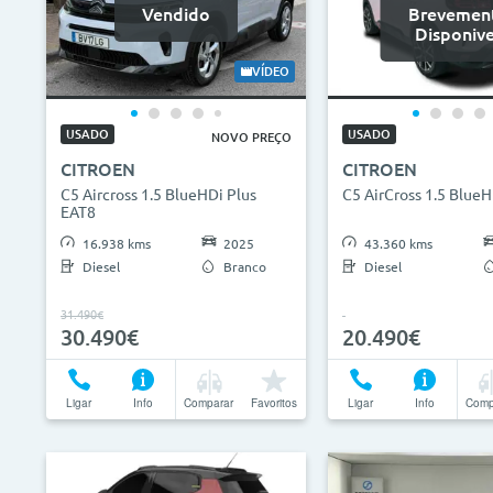
Vendido
Brevemen
Disponive
VÍDEO
USADO
USADO
NOVO PREÇO
CITROEN
CITROEN
C5 Aircross 1.5 BlueHDi Plus
C5 AirCross 1.5 BlueH
EAT8
16.938 kms
2025
43.360 kms
Diesel
Branco
Diesel
31.490€
30.490€
20.490€
Ligar
Info
Comparar
Favoritos
Ligar
Info
Comp