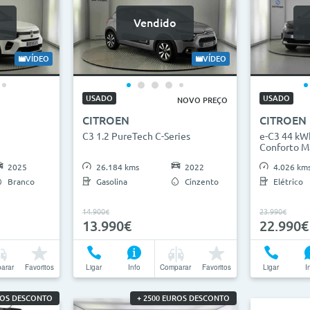
Vendido
VÍDEO
VÍDEO
USADO
USADO
NOVO PREÇO
CITROEN
CITROEN
C3 1.2 PureTech C-Series
e-C3 44 kW
Conforto M
2025
26.184 kms
2022
4.026 km
Branco
Gasolina
Cinzento
Elétrico
14.900€
23.990€
13.990€
22.990€
arar
Favoritos
Ligar
Info
Comparar
Favoritos
Ligar
I
ROS DESCONTO
+ 2500 EUROS DESCONTO