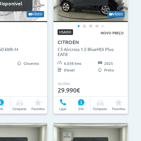
Disponivel
VÍDEO
VÍDEO
USADO
NOVO PREÇO
CITROEN
 50 kWh M
C5 Aircross 1.5 BlueHDi Plus
EAT8
Cinzento
6.038 kms
2025
Diesel
Preto
30.490€
29.990€
nfo
Comparar
Favoritos
Ligar
Info
Comparar
Favoritos