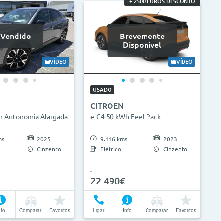
+ 2500 EUROS DESCONTO
Vendido
Brevemente
Disponivel
VÍDEO
VÍDEO
USADO
CITROEN
h Autonomia Alargada
e-C4 50 kWh Feel Pack
ms
2025
9.116 kms
2023
Cinzento
Elétrico
Cinzento
22.490€
nfo
Comparar
Favoritos
Ligar
Info
Comparar
Favoritos