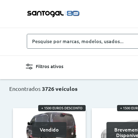
Pesquise
por
marcas,
modelos,
Filtros ativos
usados...
Novo, Usado, ...
Carro
Encontrados
3726 veículos
Combustíveis
Cor
+ 1500 EUROS DESCONTO
+ 1500 EU
Preço
Ano
Vendido
Brevemen
<
>
<
Disponive