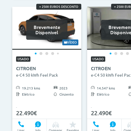
+ 2500 EUROS DESCONTO
+ 2500 EU
Brevemente
Brevemen
Disponivel
Disponive
VÍDEO
USADO
USADO
CITROEN
CITROEN
e-C4 50 kWh Feel Pack
e-C4 50 kWh Feel Pac
19.213 kms
2023
14.547 kms
Elétrico
Cinzento
Elétrico
22.490€
22.490€
Ligar
Info
Comparar
Favoritos
Ligar
Info
Comp