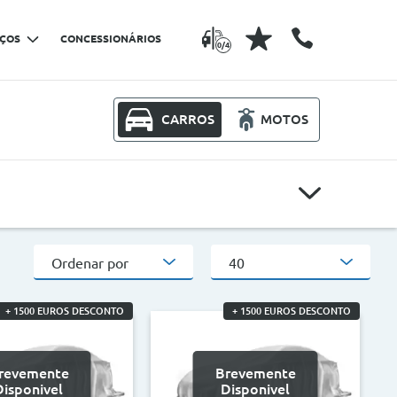
IÇOS
CONCESSIONÁRIOS
0/4
CARROS
MOTOS
Modelos
Ordenar por
40
Outros critérios
+ 1500 EUROS DESCONTO
+ 1500 EUROS DESCONTO
CO2
revemente
Brevemente
>
<
>
Disponivel
Disponivel