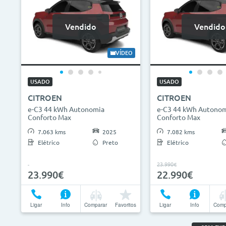
Vendido
Vendido
VÍDEO
USADO
USADO
CITROEN
CITROEN
e-C3 44 kWh Autonomia
e-C3 44 kWh Autono
Conforto Max
Conforto Max
7.063 kms
2025
7.082 kms
Elétrico
Preto
Elétrico
23.990€
23.990€
22.990€
Ligar
Info
Comparar
Favoritos
Ligar
Info
Comp