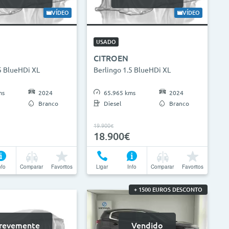
0.000km
0g/km
300g/km
VÍDEO
VÍDEO
USADO
Limpar Seleção
Atualizar Resultados
CITROEN
5 BlueHDi XL
Berlingo 1.5 BlueHDi XL
ms
2024
65.965 kms
2024
Branco
Diesel
Branco
19.900€
18.900€
nfo
Comparar
Favoritos
Ligar
Info
Comparar
Favoritos
+ 1500 EUROS DESCONTO
revemente
Vendido