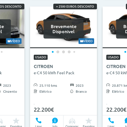
ROS DESCONTO
+ 2500 EUROS DESCONTO
te
Brevemente
B
l
Disponivel
VÍDEO
VÍDEO
USADO
USADO
CITROEN
CITROEN
k
e-C4 50 kWh Feel Pack
e-C4 50 kW
2023
25.110 kms
2023
20.871 k
Cinzento
Elétrico
Branco
Elétrico
22.200€
22.200€
arar
Favoritos
Ligar
Info
Comparar
Favoritos
Ligar
I