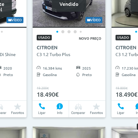
te
Vendido
l
VÍDEO
VÍDEO
USADO
USADO
NOVO PREÇO
CITROEN
CITROEN
Di Shine
C3 1.2 Turbo Plus
C3 1.2 Tur
2020
16.384 kms
2025
17.230 k
Preto
Gasolina
Preto
Gasolina
19.200€
19.800€
18.490€
18.490€
arar
Favoritos
Ligar
Info
Comparar
Favoritos
Ligar
I