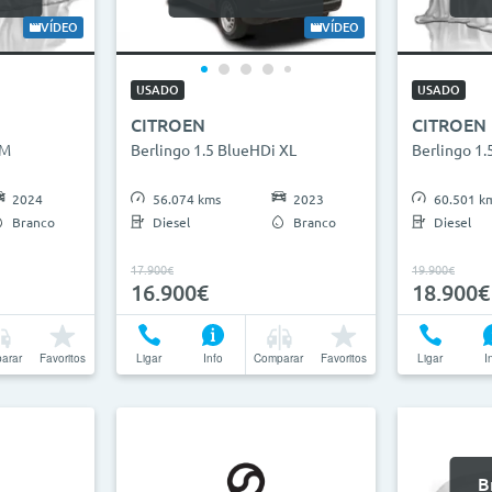
2026
0km
27
VÍDEO
VÍDEO
ha
USADO
USADO
CITROEN
CITROEN
anhas
 M
Berlingo 1.5 BlueHDi XL
Berlingo 1.
2024
56.074 kms
2023
60.501 k
Branco
Diesel
Branco
Diesel
17.900€
19.900€
16.900€
18.900€
arar
Favoritos
Ligar
Info
Comparar
Favoritos
Ligar
I
B