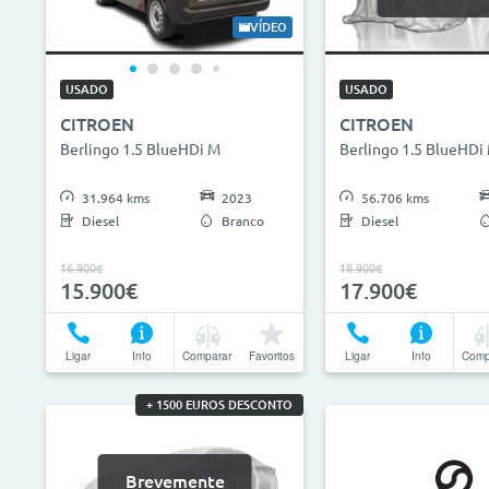
0€
130.000€
2013
VÍDEO
ID do veículo
Campan
USADO
USADO
CITROEN
CITROEN
Camp
Berlingo 1.5 BlueHDi M
Berlingo 1.5 BlueHDi
31.964 kms
2023
56.706 kms
Diesel
Branco
Diesel
16.900€
18.900€
15.900€
17.900€
Ligar
Info
Comparar
Favoritos
Ligar
Info
Comp
+ 1500 EUROS DESCONTO
Brevemente