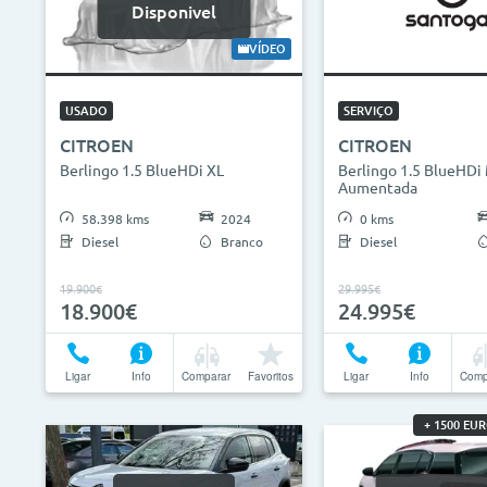
Disponivel
VÍDEO
USADO
SERVIÇO
CITROEN
CITROEN
Berlingo 1.5 BlueHDi XL
Berlingo 1.5 BlueHDi
Aumentada
58.398 kms
2024
0 kms
Diesel
Branco
Diesel
19.900€
29.995€
18.900€
24.995€
Ligar
Info
Comparar
Favoritos
Ligar
Info
Comp
+ 1500 EU