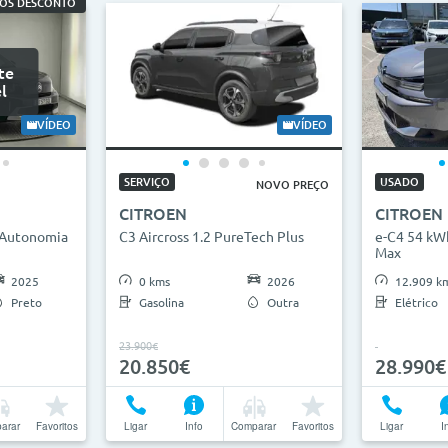
ROS DESCONTO
te
l
VÍDEO
VÍDEO
SERVIÇO
USADO
NOVO PREÇO
CITROEN
CITROEN
 Autonomia
C3 Aircross 1.2 PureTech Plus
e-C4 54 kW
Max
2025
0 kms
2026
12.909 k
Preto
Gasolina
Outra
Elétrico
23.900€
20.850€
28.990€
arar
Favoritos
Ligar
Info
Comparar
Favoritos
Ligar
I