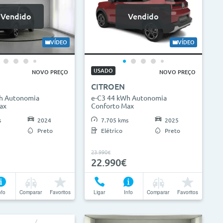
Vendido
Vendido
VÍDEO
VÍDEO
USADO
NOVO PREÇO
NOVO PREÇO
CITROEN
h Autonomia
e-C3 44 kWh Autonomia
ax
Conforto Max
s
2024
7.705 kms
2025
Preto
Elétrico
Preto
23.990€
22.990€
nfo
Comparar
Favoritos
Ligar
Info
Comparar
Favoritos