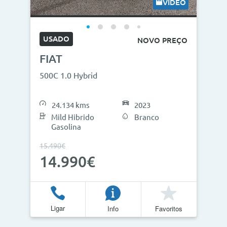
VÍDEO
USADO
NOVO PREÇO
FIAT
500C 1.0 Hybrid
24.134 kms
2023
Mild Hibrido
Branco
Gasolina
15.490€
14.990€
Ligar
Info
Favoritos