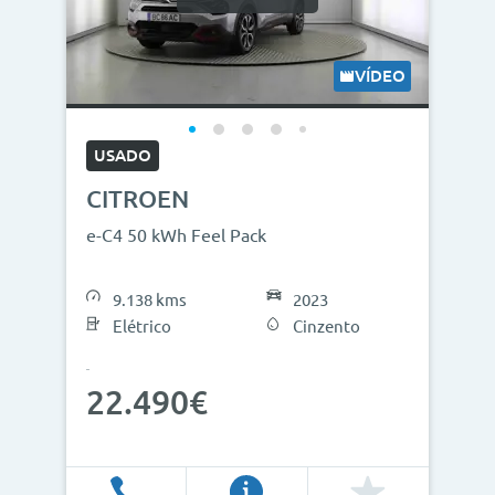
Modelos
Combustíveis
VÍDEO
Cor
USADO
Nº de lugares
CITROEN
Outros critérios
e-C4 50 kWh Feel Pack
Preço
9.138 kms
2023
<
>
Elétrico
Cinzento
0€
130.000€
22.490€
Ano
<
>
2013
2026