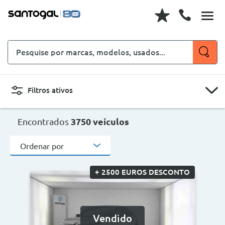
Pesquise
por
marcas,
modelos,
Filtros ativos
usados...
CARROS
MOTOS
Encontrados
3750 veículos
Ordenar por
Novo, Usado, ...
+ 2500 EUROS DESCONTO
Carroçaria
Marcas
Vendido