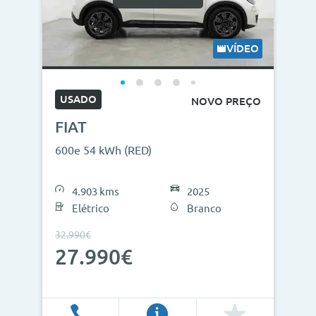
VÍDEO
USADO
NOVO PREÇO
FIAT
600e 54 kWh (RED)
4.903 kms
2025
Elétrico
Branco
32.990€
27.990€