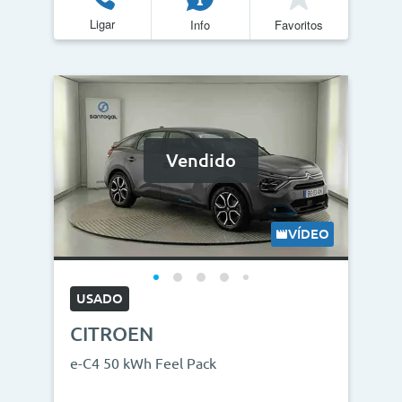
Ligar
Info
Favoritos
Quilómetros
<
>
0km
270.000km
CO2
Vendido
<
>
0g/km
300g/km
VÍDEO
ID do veículo
USADO
CITROEN
Campanha
e-C4 50 kWh Feel Pack
Campanhas