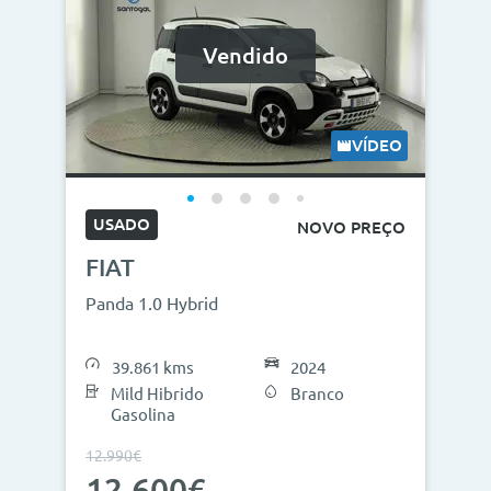
Vendido
VÍDEO
USADO
NOVO PREÇO
FIAT
Panda 1.0 Hybrid
39.861 kms
2024
Mild Hibrido
Branco
Gasolina
12.990€
12.600€