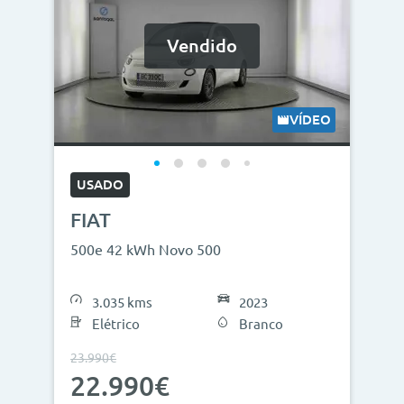
Vendido
VÍDEO
USADO
FIAT
500e 42 kWh Novo 500
3.035 kms
2023
Elétrico
Branco
23.990€
22.990€