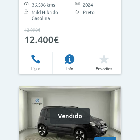
36.596 kms
2024
Mild Hibrido
Preto
Gasolina
12.990€
12.400€
Ligar
Info
Favoritos
Vendido