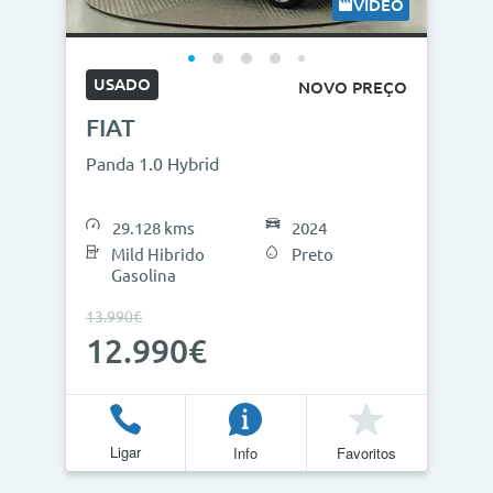
VÍDEO
USADO
NOVO PREÇO
FIAT
Panda 1.0 Hybrid
29.128 kms
2024
Mild Hibrido
Preto
Gasolina
13.990€
12.990€
Ligar
Info
Favoritos