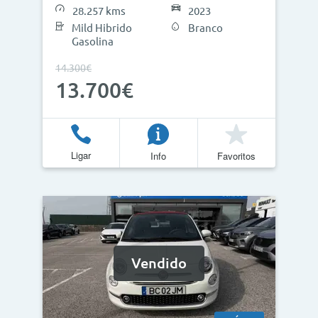
28.257 kms
2023
Mild Hibrido
Branco
Gasolina
14.300€
13.700€
Ligar
Info
Favoritos
Vendido