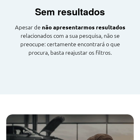
Modelos
Sem resultados
Combustíveis
Apesar de
não apresentarmos resultados
Cor
relacionados com a sua pesquisa, não se
preocupe: certamente encontrará o que
Nº de lugares
procura, basta reajustar os filtros.
Outros critérios
Preço
<
>
0€
130.000€
Ano
<
>
2013
2026