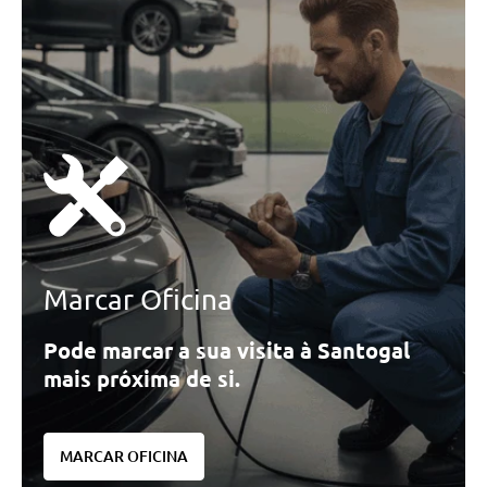
Quilómetros
<
>
0km
270.000km
CO2
<
>
0g/km
300g/km
Marcar Oficina
ID do veículo
Pode marcar a sua visita à Santogal
mais próxima de si.
Campanha
Campanhas
MARCAR OFICINA