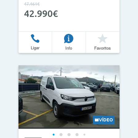
47.461€
42.990€
Ligar
Info
Favoritos
VÍDEO