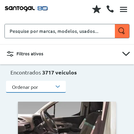
Pesquise
por
marcas,
modelos,
Filtros ativos
usados...
CARROS
MOTOS
Encontrados
3717 veículos
Ordenar por
Novo, Usado, ...
Carroçaria
Marcas