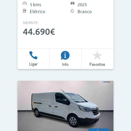
5 kms
2025
Elétrico
Branco
58.967€
44.690€
Ligar
Info
Favoritos