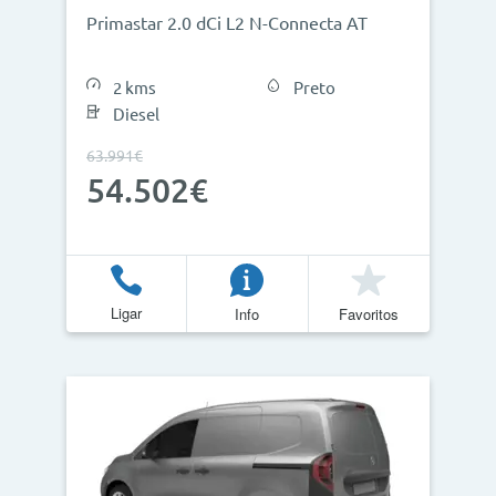
Primastar 2.0 dCi L2 N-Connecta AT
2 kms
Preto
Diesel
63.991€
54.502€
Ligar
Info
Favoritos