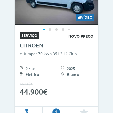
VÍDEO
SERVIÇO
NOVO PREÇO
CITROEN
e-Jumper 70 kWh 35 L3H2 Club
2 kms
2025
Elétrico
Branco
66.370€
44.900€