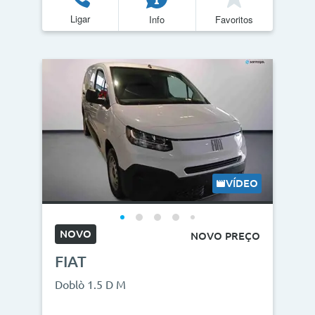
Ligar
Info
Favoritos
Quilómetros
<
>
0km
270.000km
CO2
<
>
0g/km
300g/km
VÍDEO
ID do veículo
NOVO
NOVO PREÇO
FIAT
Campanha
Doblò 1.5 D M
Campanhas