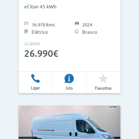
eCitan 45 kWh
16.978 kms
2024
Elétrico
Branco
27.990€
26.990€
Ligar
Info
Favoritos