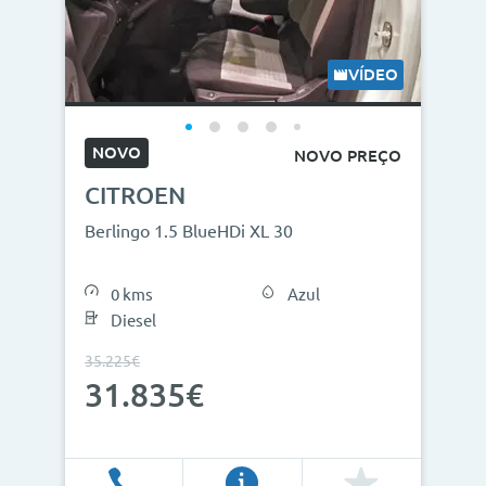
Modelos
Combustíveis
VÍDEO
Cor
NOVO
NOVO PREÇO
Nº de lugares
CITROEN
Outros critérios
Berlingo 1.5 BlueHDi XL 30
Preço
0 kms
Azul
<
>
Diesel
0€
130.000€
35.225€
31.835€
Ano
<
>
2013
2026