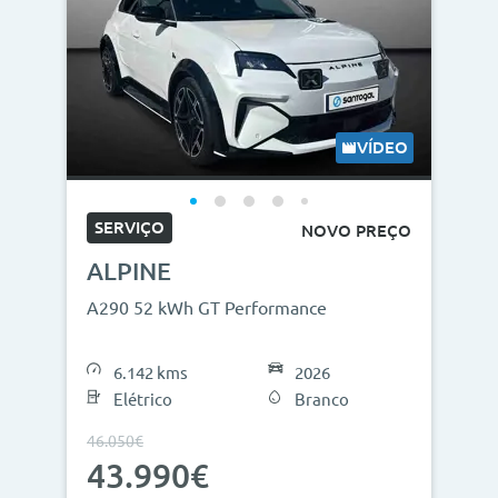
VÍDEO
SERVIÇO
NOVO PREÇO
ALPINE
A290 52 kWh GT Performance
6.142 kms
2026
Elétrico
Branco
46.050€
43.990€