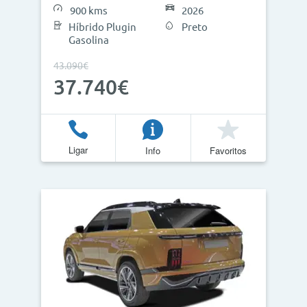
900 kms
2026
Híbrido Plugin
Preto
Gasolina
43.090€
37.740€
Ligar
Info
Favoritos