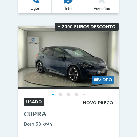
Ligar
Info
Favoritos
Quilómetros
<
>
+ 2000 EUROS DESCONTO
0km
270.000km
CO2
<
>
0g/km
300g/km
VÍDEO
ID do veículo
USADO
NOVO PREÇO
CUPRA
Campanha
Born 58 kWh
Campanhas