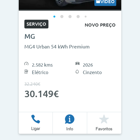
VÍDEO
SERVIÇO
NOVO PREÇO
MG
MG4 Urban 54 kWh Premium
2.582 kms
2026
Elétrico
Cinzento
32.240€
30.149€
Ligar
Info
Favoritos