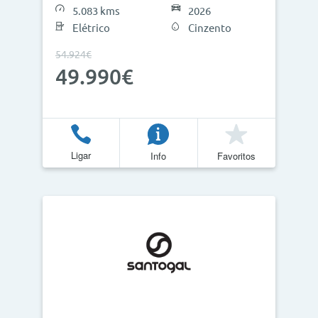
5.083 kms
2026
Elétrico
Cinzento
54.924€
49.990€
Ligar
Info
Favoritos