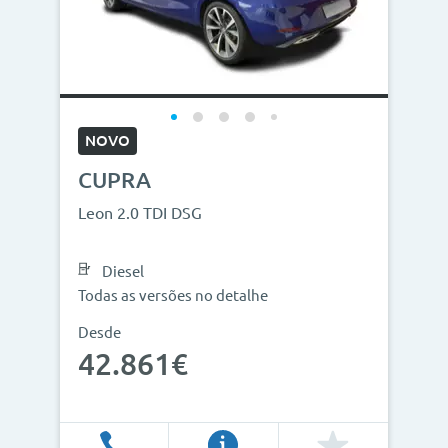
Modelos
Combustíveis
Cor
NOVO
Nº de lugares
CUPRA
Outros critérios
Leon 2.0 TDI DSG
Preço
Diesel
<
>
Todas as versões no detalhe
0€
130.000€
Desde
42.861€
Ano
<
>
2013
2026