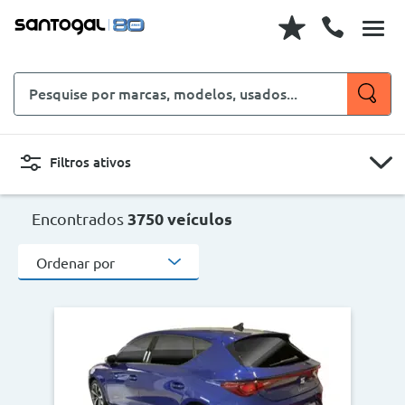
Pesquise
por
marcas,
modelos,
Filtros ativos
usados...
CARROS
MOTOS
Encontrados
3750 veículos
Ordenar por
Novo, Usado, ...
Carroçaria
Marcas