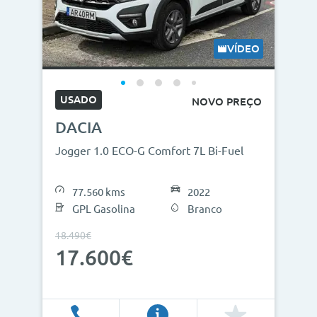
VÍDEO
USADO
NOVO PREÇO
DACIA
Jogger 1.0 ECO-G Comfort 7L Bi-Fuel
77.560 kms
2022
GPL Gasolina
Branco
18.490€
17.600€