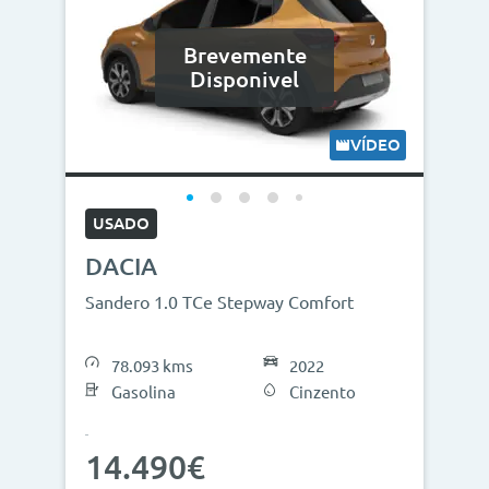
Brevemente
Disponivel
VÍDEO
USADO
DACIA
Sandero 1.0 TCe Stepway Comfort
78.093 kms
2022
Gasolina
Cinzento
14.490€