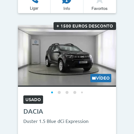
Ligar
Info
Favoritos
Quilómetros
<
>
+ 1500 EUROS DESCONTO
0km
270.000km
CO2
<
>
0g/km
300g/km
VÍDEO
ID do veículo
USADO
DACIA
Campanha
Duster 1.5 Blue dCi Expression
Campanhas