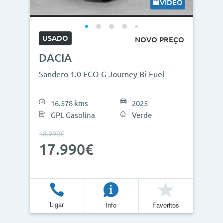
VÍDEO
USADO
NOVO PREÇO
DACIA
Sandero 1.0 ECO-G Journey Bi-Fuel
16.578 kms
2025
GPL Gasolina
Verde
18.990€
17.990€
Ligar
Info
Favoritos