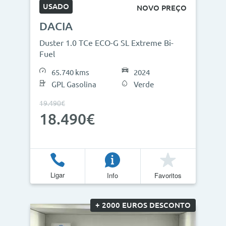
USADO
NOVO PREÇO
DACIA
Duster 1.0 TCe ECO-G SL Extreme Bi-
Fuel
65.740 kms
2024
GPL Gasolina
Verde
19.490€
18.490€
Ligar
Info
Favoritos
+ 2000 EUROS DESCONTO