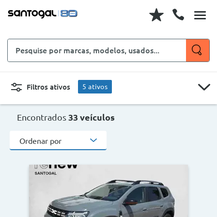
Pesquise
por
marcas,
modelos,
Filtros ativos
5
ativos
usados...
Carros
Km 0
Low Cost
Usado
CARROS
MOTOS
Encontrados
33 veículos
DACIA
Ordenar por
Km 0,
Low Cost,
Usado
Carroçaria
DACIA