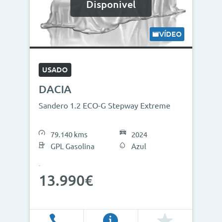
Disponivel
VÍDEO
USADO
DACIA
Sandero 1.2 ECO-G Stepway Extreme
79.140 kms
2024
GPL Gasolina
Azul
13.990€