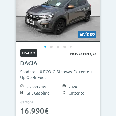
VÍDEO
USADO
NOVO PREÇO
DACIA
Sandero 1.0 ECO-G Stepway Extreme +
Up Go Bi-Fuel
26.389 kms
2024
GPL Gasolina
Cinzento
17.750€
16.990€