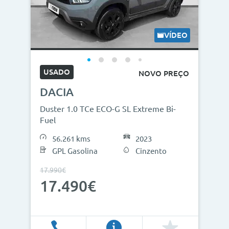
Modelos
Combustíveis
VÍDEO
Cor
USADO
NOVO PREÇO
Nº de lugares
DACIA
Outros critérios
Duster 1.0 TCe ECO-G SL Extreme Bi-
Fuel
Preço
56.261 kms
2023
<
>
GPL Gasolina
Cinzento
0€
130.000€
17.990€
17.490€
Ano
<
>
2013
2026