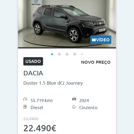
VÍDEO
USADO
NOVO PREÇO
DACIA
Duster 1.5 Blue dCi Journey
55.719 kms
2024
Diesel
Cinzento
23.490€
22.490€