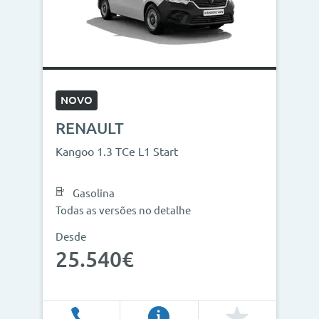
Modelos
Combustíveis
Cor
NOVO
Nº de lugares
RENAULT
Outros critérios
Kangoo 1.3 TCe L1 Start
Preço
Gasolina
<
>
Todas as versões no detalhe
0€
130.000€
Desde
25.540€
Ano
<
>
2013
2026