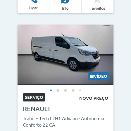
Ligar
Info
Favoritos
Quilómetros
<
>
0km
270.000km
CO2
<
>
0g/km
300g/km
VÍDEO
ID do veículo
SERVIÇO
NOVO PREÇO
RENAULT
Campanha
Trafic E-Tech L2H1 Advance Autonomia
Campanhas
Conforto 22 CA