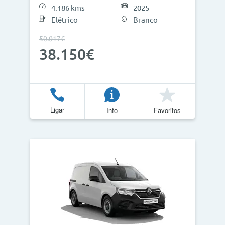
4.186 kms
2025
Elétrico
Branco
50.017€
Atualizar Resultados
38.150€
Ligar
Info
Favoritos