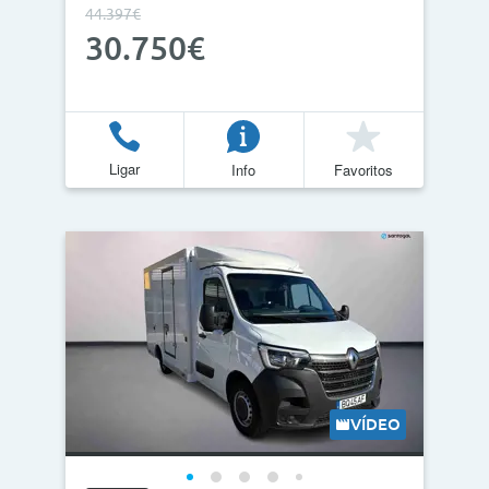
44.397€
30.750€
Ligar
Info
Favoritos
VÍDEO