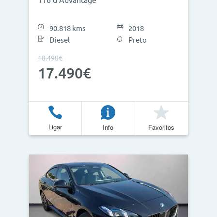
116 d Advantage
90.818 kms
2018
Diesel
Preto
18.490€
17.490€
Ligar
Info
Favoritos