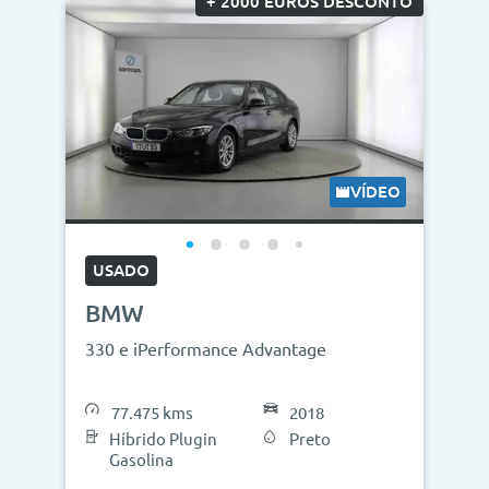
+ 2000 EUROS DESCONTO
VÍDEO
USADO
BMW
330 e iPerformance Advantage
77.475 kms
2018
Híbrido Plugin
Preto
Gasolina