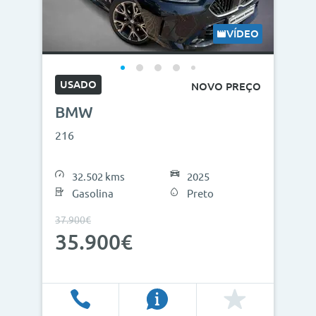
VÍDEO
USADO
NOVO PREÇO
BMW
216
32.502 kms
2025
Gasolina
Preto
37.900€
35.900€