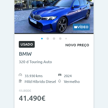
VÍDEO
USADO
NOVO PREÇO
BMW
320 d Touring Auto
33.930 kms
2024
Mild Híbrido Diesel
Vermelho
41.900€
41.490€