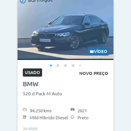
VÍDEO
USADO
NOVO PREÇO
BMW
520 d Pack M Auto
94.250 kms
2021
Mild Híbrido Diesel
Preto
36.900€