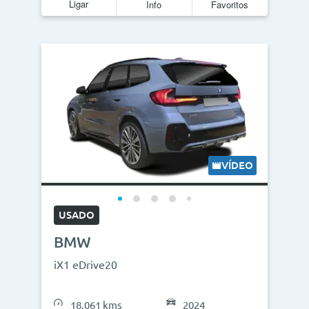
Ligar
Info
Favoritos
VÍDEO
USADO
BMW
iX1 eDrive20
18.061 kms
2024