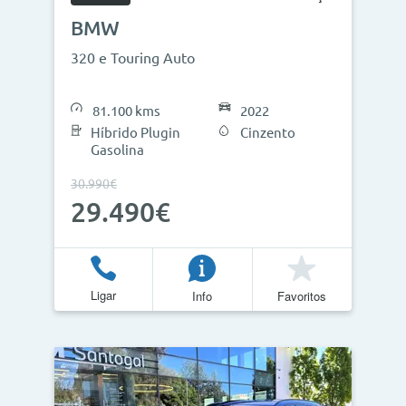
BMW
320 e Touring Auto
81.100 kms
2022
Híbrido Plugin
Cinzento
Gasolina
30.990€
29.490€
Ligar
Info
Favoritos