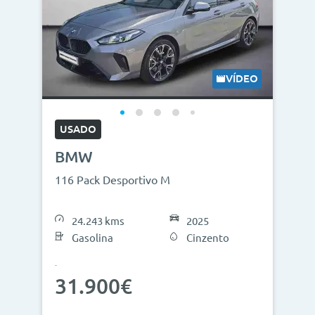
VÍDEO
USADO
BMW
116 Pack Desportivo M
24.243 kms
2025
Gasolina
Cinzento
31.900€