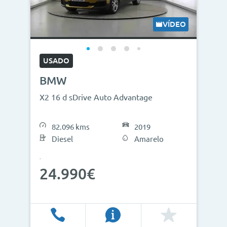
VÍDEO
USADO
BMW
X2 16 d sDrive Auto Advantage
82.096 kms
2019
Diesel
Amarelo
24.990€