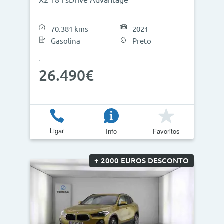
X2 18 i sDrive Advantage
70.381 kms
2021
Gasolina
Preto
26.490€
Ligar
Info
Favoritos
+ 2000 EUROS DESCONTO