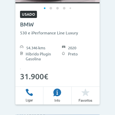
USADO
BMW
530 e iPerformance Line Luxury
54.346 kms
2020
Híbrido Plugin
Preto
Gasolina
31.900€
Ligar
Info
Favoritos