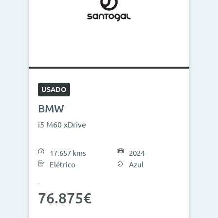
USADO
BMW
i5 M60 xDrive
17.657 kms
2024
Elétrico
Azul
76.875€