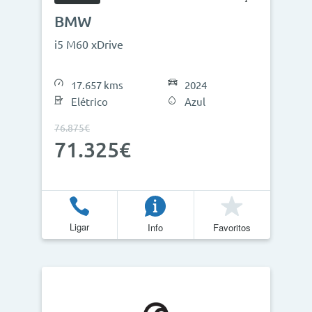
BMW
i5 M60 xDrive
17.657 kms
2024
Elétrico
Azul
76.875€
71.325€
Ligar
Info
Favoritos