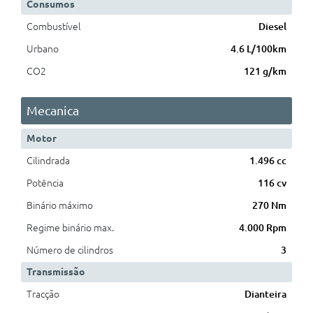
Consumos
Combustível
Diesel
Urbano
4.6 L/100km
CO2
121 g/km
Mecanica
Motor
Cilindrada
1.496 cc
Potência
116 cv
Binário máximo
270 Nm
Regime binário max.
4.000 Rpm
Número de cilindros
3
Transmissão
Tracção
Dianteira