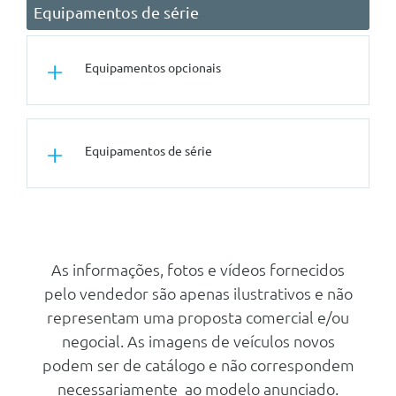
Equipamentos de série
Equipamentos opcionais
Jantes
Equipamentos de série
Sistema de Navegação
Bluetooth
Conforto/Interior e Exterior
Volante Multi-Fun.
Espelhos Retrovisores Que
Sensores Parq.
Anulam Angulo Morto
As informações, fotos e vídeos fornecidos
Caixa Automática
Apoio De Braço Dianteiro
pelo vendedor são apenas ilustrativos e não
Computador de Bordo
Volante Em Pele
representam uma proposta comercial e/ou
Cruise Control
Painel De Instrumentos Em
negocial. As imagens de veículos novos
Portugues
Ar Condicionado
podem ser de catálogo e não correspondem
Volante Multifunçoes
necessariamente ao modelo anunciado.
Pintura Metalizada