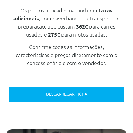
Tapetes Em Alcatifa Aveludada
Os preços indicados não incluem
taxas
Sensor Chuva E Controlo
adicionais
, como averbamento, transporte e
Automatico De Luzes De
Conduçao
preparação, que custam
362€
para carros
Fecho Automático Das Portas Em
usados e
275€
para motos usadas.
Andamento
Confirme todas as informações,
Ar Condicionado
características e preços diretamente com o
Frisos Interiores Quartz Prata
Mate
concessionário e com o vendedor.
Sintonizador Dab (Digital)
Segurança Activa
Cruise Control Com Função De
Travagem
DESCARREGAR FICHA
Abs - Sistema De Travagem Anti-
Bloqueio
Luzes De Condução Diurnas
Pdc - Sensores De
Estacionamento Frontais E