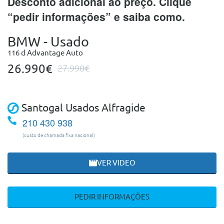
Desconto adicional ao preço. Clique
“pedir informações” e saiba como.
BMW - Usado
116 d Advantage Auto
26.990€
27.990€
Santogal Usados Alfragide
210 430 938
(custo de chamada fixa nacional)
VER VIDEO
PEDIR INFORMAÇÕES