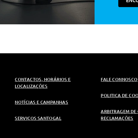
ENC
amicas
ao E Costura Dupla Desportiva
co
nico
orpiao Em Verde Acid
ico
CONTACTOS, HORÁRIOS E
FALE CONNOSCO
LOCALIZAÇÕES
ocidade Inteligente
POLITICA DE CO
NOTÍCIAS E CAMPANHAS
ARBITRAGEM DE 
SERVIÇOS SANTOGAL
RECLAMAÇÕES
sageiro + Condutor