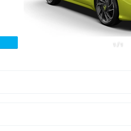
1
1
ica
Chassis