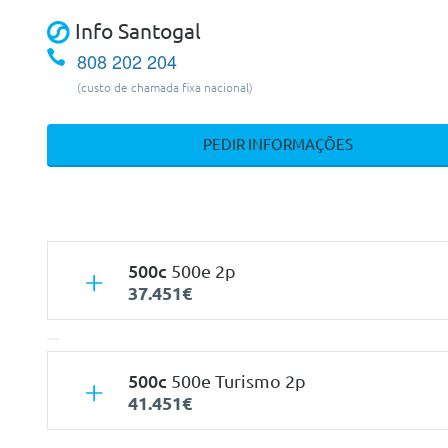
Info Santogal
808 202 204
(custo de chamada fixa nacional)
PEDIR INFORMAÇÕES
500c
500e 2p
37.451€
500c
500e Turismo 2p
41.451€
Características
Mecan