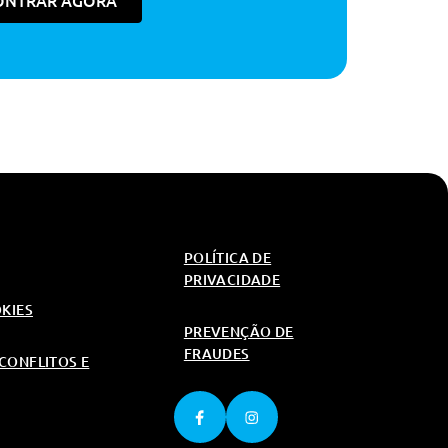
ONTRAR AGORA
40€
550€
516€
550€
550€
345€
550€
550€
550€
550€
POLÍTICA DE
550€
PRIVACIDADE
40€
OKIES
PREVENÇÃO DE
FRAUDES
CONFLITOS E
345€