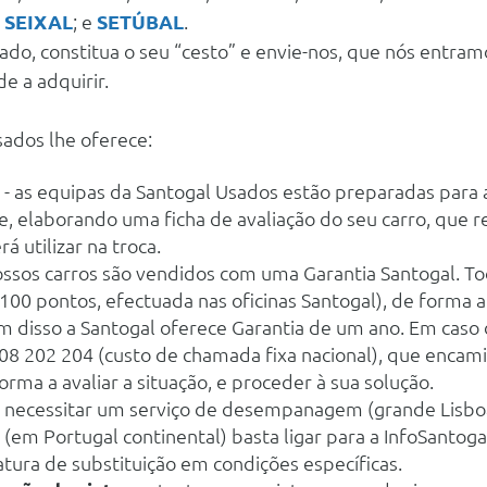
;
SEIXAL
; e
SETÚBAL
.
rado, constitua o seu “cesto” e envie-nos, que nós entra
de a adquirir.
ados lhe oferece:
- as equipas da Santogal Usados estão preparadas para a
e, elaborando uma ficha de avaliação do seu carro, que 
á utilizar na troca.
ossos carros são vendidos com uma Garantia Santogal. Tod
 100 pontos, efectuada nas oficinas Santogal), de forma 
ém disso a Santogal oferece Garantia de um ano. Em caso 
808 202 204 (custo de chamada fixa nacional), que encam
orma a avaliar a situação, e proceder à sua solução.
 necessitar um serviço de desempanagem (grande Lisbo
 (em Portugal continental) basta ligar para a InfoSantog
atura de substituição em condições específicas.