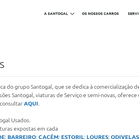
A SANTOGAL
OS NOSSOS CARROS
SERV
s
a do grupo Santogal, que se dedica à comercialização de
sões Santogal, viaturas de Serviço e semi-novas, ofere
consultar
AQUI
.
ogal Usados.
aturas expostas em cada
DE
;
BARREIRO
;
CACÉM
;
ESTORIL
;
LOURES
;
ODIVELAS