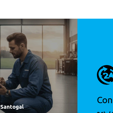
Con
à Santogal