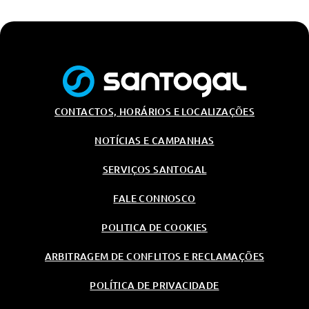
Volante Desportivo Com
Controlos De Radio
Estofos Icona Ripstop Biscione
Em Tecido Preto E Azul
Sensor De Chuva E Luz
Ar Condicionado Automatico
CONTACTOS, HORÁRIOS E LOCALIZAÇÕES
Banco Do Condutor Com
Regulaçao Manual Em 6 Posicoes
E Do Passageiro Em 4 Posicoes
NOTÍCIAS E CAMPANHAS
Vidros Eletricos
SERVIÇOS SANTOGAL
Patilhas No Volante
FALE CONNOSCO
Banco Do Condutor Com
Regulaçao Manual Em 6 Posicoes
POLITICA DE COOKIES
E Do Passageiro Em 4 Posicoes
Vidros Dianteiros E Traseiros
ARBITRAGEM DE CONFLITOS E RECLAMAÇÕES
Eletricos
Audio/Comunicações/Instrumentos
POLÍTICA DE PRIVACIDADE
Radio Com Ecran De 10"