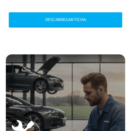
Livro De Instruçoes Em
Portugues
On Board Charger 7kw
DESCARREGAR FICHA
Servicos Conectados Alfa Romeo
Tuning/Componentes Opticos
Pinças De Travao Em Aluminio
Brembo De Cor Vermelha
Puxadores Das Portas Com Cor
Capas Dos Espelhos Retrovisores
Em Preto Brilhante
Grelha Em V Leggenda
Puxadores Das Portas Na Cor Da
Carrocaria
Capas Dos Espelhos Retrovisores
Em Preto Brilhante
Grelha Em V Leggenda
Puxadores Das Portas Na Cor Da