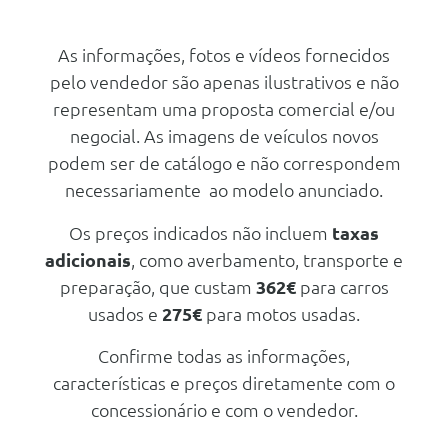
Pintura Pastel - Preto Tortona
7kw On Board Charger
Pintura Pastel
Alfa Connect Box
As informações, fotos e vídeos fornecidos
Conforto/Interior e Exterior
pelo vendedor são apenas ilustrativos e não
Livro De Garantia
Pack Techno Light Ibrida
representam uma proposta comercial e/ou
Pre Disposicao Kit Fix And Go
negocial. As imagens de veículos novos
Protecção De Pintura Parcial
podem ser de catálogo e não correspondem
Alfa Connect Services - Pré-
necessariamente ao modelo anunciado.
Instalação
Taxativo Tecnico
Os preços indicados não incluem
taxas
adicionais
, como averbamento, transporte e
Keylesss Go
preparação, que custam
362€
para carros
Livro De Instruçoes Em
Portugues
usados e
275€
para motos usadas.
Servicos Conectados Alfa Romeo
Confirme todas as informações,
Keylesss Go
características e preços diretamente com o
Alfa Connect Services - Pré-
concessionário e com o vendedor.
Instalação