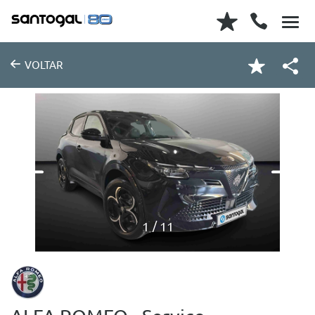
VOLTAR
1
11