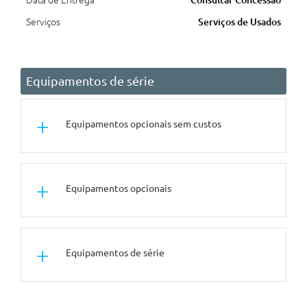
Data de Entrega
Consultar Concessão
Serviços
Serviços de Usados
Equipamentos de série
Equipamentos opcionais sem custos
Outros
Equipamentos opcionais
Kit Fix And Go
Rodas
Equipamentos de série
Jantes Em Liga Leve 18 Fori Com
Pneus 215/55 R18 99v
Tuning/Componentes Opticos
Outros