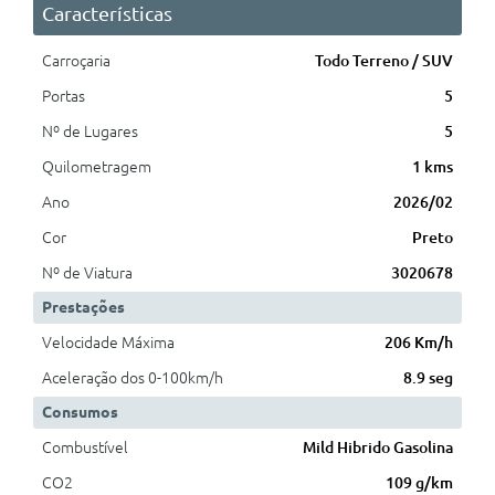
Características
Carroçaria
Todo Terreno / SUV
Portas
5
Nº de Lugares
5
Quilometragem
1 kms
Ano
2026/02
Cor
Preto
Nº de Viatura
3020678
Prestações
Velocidade Máxima
206 Km/h
Aceleração dos 0-100km/h
8.9 seg
Consumos
Combustível
Mild Hibrido Gasolina
CO2
109 g/km