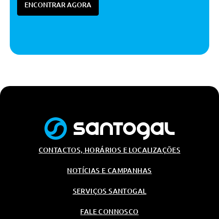
ENCONTRAR AGORA
Regulaçao Manual Para Os
Bancos Dianteiros
Pacote Bancos Dianteiros
Desportivos
Iluminaçao Ambiente
Apoio De Braço Dianteiro
Forro Do Tejadilho Em Tecido
Tapetes Dianteiros E Traseiros
Bancos Dianteiros Desportivos
Regulaçao Manual Para Os
Bancos Dianteiros
CONTACTOS, HORÁRIOS E LOCALIZAÇÕES
Sensor De Luz E Chuva
NOTÍCIAS E CAMPANHAS
Look Interior Aluminium
SERVIÇOS SANTOGAL
Tomada De Carregamento Atrás
Frisos De Aluminio Nas Soleiras
FALE CONNOSCO
Das Portas Dianteiras