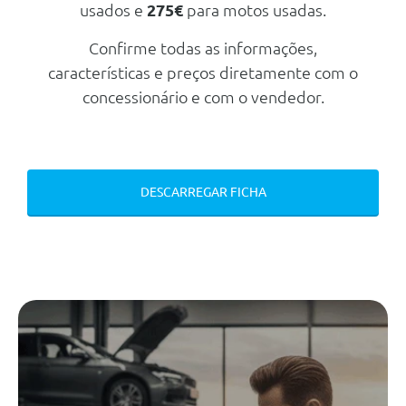
Estacionamento E Sensores De
usados e
275€
para motos usadas.
Estacionamento Dianteiros E
Traseiros
Confirme todas as informações,
Sistema De Detecção De Fadiga
características e preços diretamente com o
Cruise Control Com Preparação
concessionário e com o vendedor.
Para Controlo De Velocidade
Adaptativo Via Functions On
Demand
Audi Pre Sense Front
DESCARREGAR FICHA
Controlo Da Pressão Dos Pneus
Sistema De Aviso Da Pressao Dos
Pneus
Farois Em Led E Farois Traseiros
Com Elementos Incandescentes
Reconhecimento De Sinais De
Transito
Lane Departure Warning And
Emergency Assist
Park Assist - Assistente De