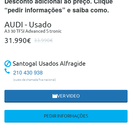
Desconto adicional ao preço. Clique
“pedir informações” e saiba como.
AUDI - Usado
A3 30 TFSI Advanced S tronic
31.990€
33.990€
Santogal Usados Alfragide
210 430 938
(custo de chamada fixa nacional)
VER VIDEO
PEDIR INFORMAÇÕES