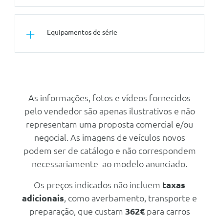
Tuning/Componentes Opticos
Equipamentos de série
Pintura Metalizada
Pintura Metalizada - Preto
Mythos
Segurança Activa
Conforto/Interior e Exterior
Abs - Sistema De Travagem Anti-
Pacote Comfort Plus
Bloqueio
As informações, fotos e vídeos fornecidos
Vidros Traseiros Escurecidos
Reconhecimento De Sinais De
pelo vendedor são apenas ilustrativos e não
Transito
Pacote Sport
representam uma proposta comercial e/ou
Controlo De Tracção
Outros
negocial. As imagens de veículos novos
Farois Em Led E Farois Traseiros
Hold Assist
podem ser de catálogo e não correspondem
Com Elementos Incandescentes
necessariamente ao modelo anunciado.
Segurança Activa
Sistema De Aviso Da Pressao Dos
Pneus
Adaptative Cruise Control/Cruise
Os preços indicados não incluem
taxas
Control Adaptativo Sem
Lane Departure Warning And
Limitador De Velocidade
adicionais
, como averbamento, transporte e
Emergency Assist
Pacote Drive And Park
preparação, que custam
362€
para carros
Park Assist - Assistente De