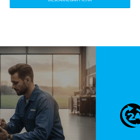
çao Trav. Aut. C/ Det. Veic., Peoes E Cicl.
ervençao Correctiva Na Direcçao
escentes
De Velocidade
çao Trav. Aut. C/ Det. Veic., Peoes E Cicl.
ervençao Correctiva Na Direcçao
escentes
eiro Integrados