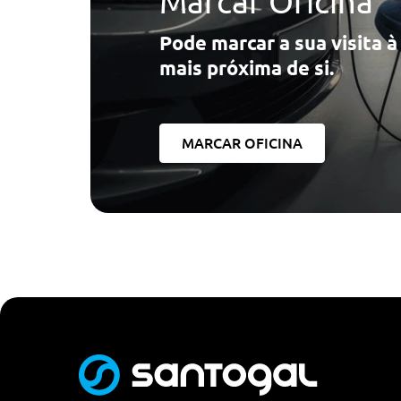
Marcar Oficina
Conforto/Interior e Exterior
Pode marcar a sua visita 
Iluminaçao Interior
mais próxima de si.
Bancos Dianteiros Standart
Bancos Dianteiros Regulaveis Manualmente
Vidros Dianteiros E Traseiros Eléctricos
MARCAR OFICINA
Ar Condicionado Manual
Retrovisores Exteriores Electricos Aquecidos
Bancos Dianteiros Regulaveis Em Altura
Volante Desportivo Multifunçoes Em Couro
Vidros Atermicos Coloridos
Forro Do Tejadilho Em Tecido
Bancos Dianteiros Normais
Retrovisor Interior Anti-Encandeamento Manual
Tapetes Dianteiros E Traseiros