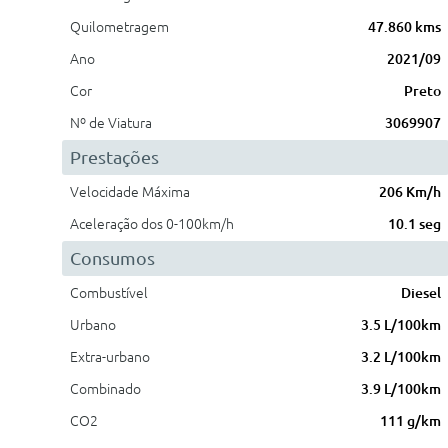
Quilometragem
47.860 kms
Ano
2021/09
Cor
Preto
Nº de Viatura
3069907
Prestações
Velocidade Máxima
206 Km/h
Aceleração dos 0-100km/h
10.1 seg
Consumos
Combustível
Diesel
Urbano
3.5 L/100km
Extra-urbano
3.2 L/100km
Combinado
3.9 L/100km
CO2
111 g/km