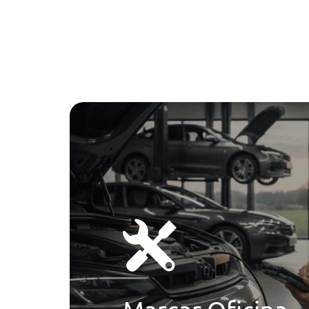
Esc - Programa De Controlo Electrónico De Estabilidade
Sistema De Aviso Da Pressao Dos Pneus
Audi Pre Sense Front P/ Alerta De Colisao Iminente C/ Fun
Aviso De Saida Involuntaria De Faixa Com Funçao De Int
Farois Em Led E Farois Traseiros Com Elementos Incand
Sensores De Estacionamento Atrás
Esc - Programa De Controlo Electrónico De Estabilidade
Sistema De Aviso Da Pressao Dos Pneus
Cruise Control Com Funçao De Limitador Programavel 
Audi Pre Sense Front P/ Alerta De Colisao Iminente C/ Fun
Aviso De Saida Involuntaria De Faixa Com Funçao De Int
Farois Em Led E Farois Traseiros Com Elementos Incand
Abs - Sistema De Travagem Anti-Bloqueio
Farois De Xenon Com Luzes De Dia Led E Farois De Nevo