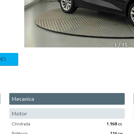
1
15
ÕES
Mecanica
Motor
Cilindrada
1.968 cc
Potência
116 cv