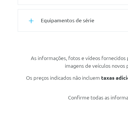
Tuning/Componentes Opticos
Equipamentos de série
Pintura Metalizada
Carga/Reboque/Transporte
Banco Traseiro Rebativel (40/60)
As informações, fotos e vídeos fornecidos
Banco Traseiro Rebativel (40/60)
imagens de veículos novos
Banco Traseiro Rebativel
Os preços indicados não incluem
taxas adici
Segurança Activa
Cruise Control Com Funçao De Limitador Programavel 
Luz Avisadora De Controlo Da Pressao Dos Pneus
Confirme todas as informa
Sensores De Estacionamento Atrás
Esc - Controlo Electrónico De Estabilidade
Cruise Control Com Funçao De Limitador Programavel 