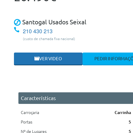
Santogal Usados Seixal
210 430 213
(custo de chamada fixa nacional)
VER VIDEO
PEDIR INFORMAÇ
Características
Carroçaria
Carrinha
Portas
5
Nº de Lugares
5