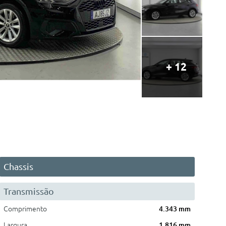
+ 12
Chassis
Transmissão
Comprimento
4.343 mm
Largura
1.816 mm