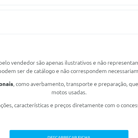
 pelo vendedor são apenas ilustrativos e não representa
 podem ser de catálogo e não correspondem necessaria
onais
, como averbamento, transporte e preparação, qu
motos usadas.
De Velocidade
ções, características e preços diretamente com o conces
De Velocidade
DESCARREGAR FICHA