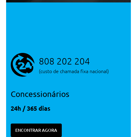
Com 1 Zona De Regulaçao
Volante Desportivo Multifunções
Plus Em Couro Com 3 Raios E
Patilhas
Sensor De Luz E Chuva
Look Interior Aluminium
Look Interior Aluminium
808 202 204
Sensor De Luz E Chuva
Retrovisores Exteriores
(custo de chamada fixa nacional)
Electricos E Aquecidos
Volante Desportivo Multifunções
Plus Em Couro Com 3 Raios
Concessionários
Retrovisor Interior Anti-
Encandeamento Manual
24h / 365 dias
Tapetes Dianteiros E Traseiros
Bancos Dianteiros Desportivos
ENCONTRAR AGORA
Forro Do Tejadilho Em Tecido