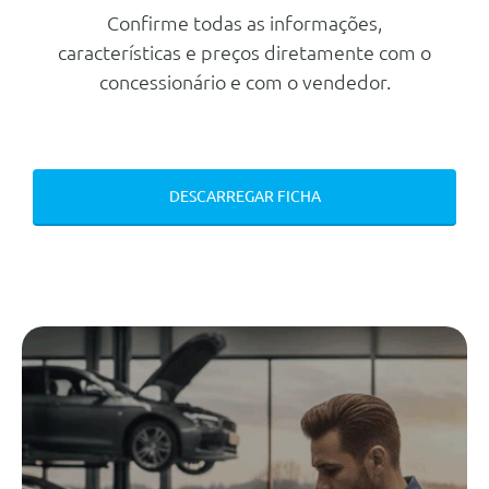
Buzina De Dois Tons
Confirme todas as informações,
Audi Smartphone Interface
características e preços diretamente com o
Audi Drive Select
concessionário e com o vendedor.
Travão Estacionamento
Electromecânico
Kit De Reparaçao De Pneus
DESCARREGAR FICHA
Preparaçao Para Mmi Navigation
Plus
Dispositivo De Segurança Para
Tranca Das Portas E Vidros
Traseiros A Partir Da Porta Do
Condutor
Audi Virtual Cockpit 10.25
Dispositivo De Segurança Para
Tranca Das Portas E Vidros
Traseiros A Partir Da Porta Do
Condutor
Preparaçao Para Mmi Navigation
Plus