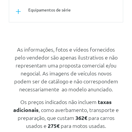
Tuning/Componentes Opticos
Equipamentos de série
Pintura Metalizada - Cinzento
Manhattan
Pintura Metalizada
Outros
Conforto/Interior e Exterior
Audi Smartphone Interface
Pacote Comfort Plus
Audi Drive Select
As informações, fotos e vídeos fornecidos
Vidros Traseiros Escurecidos
pelo vendedor são apenas ilustrativos e não
Kit De Reparaçao De Pneus
Pacote Sport
representam uma proposta comercial e/ou
Chave Standard Sem Safelock
Segurança Activa
negocial. As imagens de veículos novos
Pacote Visual Chrome
Adaptative Cruise Control/Cruise
podem ser de catálogo e não correspondem
Control Adaptativo Sem
Kit Primeiros Socorros E
necessariamente ao modelo anunciado.
Limitador De Velocidade
Triangulo De Pre-Sinalizaçao De
Emergencia
Pacote Drive And Park
Os preços indicados não incluem
taxas
Kit De Ferramentas De Bordo
Outros
adicionais
, como averbamento, transporte e
Buzina De Dois Tons
Hold Assist
preparação, que custam
362€
para carros
Kit De Ferramentas De Bordo
usados e
275€
para motos usadas.