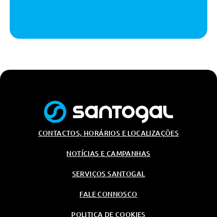
Apoio De Braço Dianteiro
Fecho Centralizado De Portas
Vidros Electricos A Frente
Regulaçao Manual Para Os
Bancos Dianteiros
Frisos De Aluminio Nas Soleiras
Das Portas Dianteiras
Frisos De Aluminio Nas Soleiras
Das Portas Dianteiras
Regulaçao Manual Para Os
Bancos Dianteiros
CONTACTOS, HORÁRIOS E LOCALIZAÇÕES
Iluminaçao Ambiente
NOTÍCIAS E CAMPANHAS
Volante Desportivo Multifunções
Plus Em Couro Com 3 Raios E
SERVIÇOS SANTOGAL
Patilhas
FALE CONNOSCO
Ar Condicionado Automático
Com 1 Zona De Regulaçao
POLITICA DE COOKIES