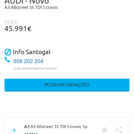
AUDI - Novo
A3 Allstreet 35 TDI S tronic
DESDE
45.991€
Info Santogal
808 202 204
(custo de chamada fixa nacional)
PEDIR INFORMAÇÕES
A3
A3 Allstreet 35 TDI S tronic 5p