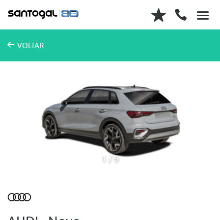
VOLTAR
1
9