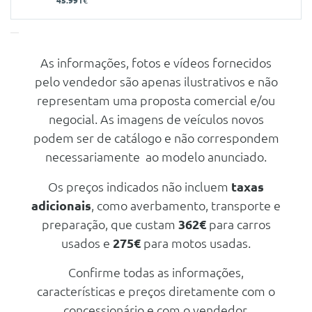
45.991€
As informações, fotos e vídeos fornecidos
Características
pelo vendedor são apenas ilustrativos e não
Carroçaria
Carrinha
representam uma proposta comercial e/ou
Portas
5
negocial. As imagens de veículos novos
podem ser de catálogo e não correspondem
Nº de Lugares
5
necessariamente ao modelo anunciado.
Nº de Viatura
942096
Prestações
Os preços indicados não incluem
taxas
adicionais
, como averbamento, transporte e
Velocidade Máxima
218 Km/h
preparação, que custam
362€
para carros
Aceleração dos 0-100km/h
8.30 seg
usados e
275€
para motos usadas.
Consumos
Confirme todas as informações,
Combustível
Diesel
características e preços diretamente com o
CO2
131 g/km
concessionário e com o vendedor.