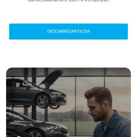
Mecanica
Motor
Cilindrada
1.968 cc
DESCARREGAR FICHA
Potência
150 cv
Regime binário max.
4.200 Rpm
Número de cilindros
4
Transmissão
Tracção
Dianteira
Tipo caixa
Automática
Número de velocidades
7
Travões
Dianteiros
Disco Ventilado
Traseiros
Disco Rígido