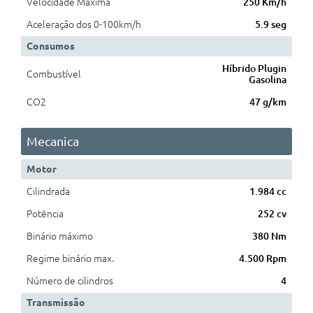
Velocidade Máxima
250 Km/h
Aceleração dos 0-100km/h
5.9 seg
Consumos
Híbrido Plugin
Combustível
Gasolina
CO2
47 g/km
Mecanica
Motor
Cilindrada
1.984 cc
Potência
252 cv
Binário máximo
380 Nm
Regime binário max.
4.500 Rpm
Número de cilindros
4
Transmissão