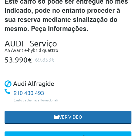
Este carro só pode ser entregue no mês
indicado, pode no entanto proceder à
sua reserva mediante sinalização do
mesmo. Peça Informações.
AUDI - Serviço
A5 Avant e-hybrid quattro
53.990€
69.853€
Audi Alfragide
210 430 493
(custo de chamada fixa nacional)
VER VIDEO