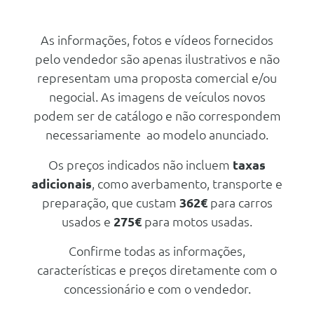
Pacote Tech
Cruise Control Adaptativo
Vidros Traseiros Escurecidos
Luzes Traseiras Em Led Pro Com
As informações, fotos e vídeos fornecidos
Indicadores Dinamicos De
Pacote Interior Bancos
pelo vendedor são apenas ilustrativos e não
Mudança De Direçao
Desportivos Preto
representam uma proposta comercial e/ou
Alerta De Saida De Faixa De
Segurança Activa
Rodagem
negocial. As imagens de veículos novos
Farois Dianteiros Em Led Plus
podem ser de catálogo e não correspondem
Sistema Park Assist Plus
Audio/Comunicações/Instrumentos
necessariamente ao modelo anunciado.
Ajuda Ao Parqueamento A
Mmi Experience Plus Com Audi
Frente E Atras Com Imagem
Sound System
Virtual No Mmi
Os preços indicados não incluem
taxas
Tuning/Componentes Opticos
adicionais
, como averbamento, transporte e
Assistente De Transito Cruzado A
Frente
Pintura Metalizada
preparação, que custam
362€
para carros
Sistema De Reconhecimento De
usados e
275€
para motos usadas.
Pintura Metalizada - Prata Floret
Sinais De Transito Por Camera
Confirme todas as informações,
Ajuda Ao Parqueamento A
Frente E Atras Com Imagem
características e preços diretamente com o
Virtual No Mmi
concessionário e com o vendedor.
Assistente De Transito Cruzado A
Frente