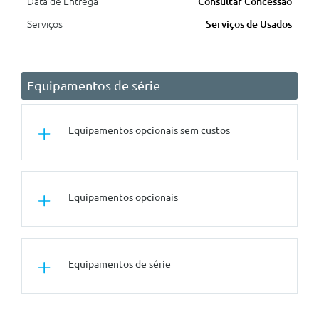
Data de Entrega
Consultar Concessão
Serviços
Serviços de Usados
Equipamentos de série
Equipamentos opcionais sem custos
Outros
Equipamentos opcionais
Deposito De Combustivel Com
46 Litros De Capacidade
Conforto/Interior e Exterior
Equipamentos de série
Volante Desportivo Em Couro
De Braços Duplos Multifunçoes
Plus Com Pailhas Fundo E Topo
Plano
Segurança Activa