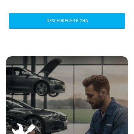
Camara Traseira De
Estacionamento
DESCARREGAR FICHA
Sistema De Controlo Da Pressao
Dos Pneus
Sistema Park Assist Plus
Alerta De Saida De Faixa De
Rodagem
Cruise Control Adaptativo
Luzes Traseiras Em Led Pro Com
Indicadores Dinamicos De
Mudança De Direçao
Sistema De Reconhecimento De
Sinais De Transito Por Camera
Farois Em Led
Sensores De Estacionamento
Traseiros
Sistema De Controlo Da Pressao
Dos Pneus