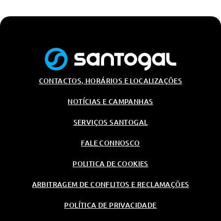
Para-Brisas Atermicos E Acusticos
Kit Primeiros Socorros E
Triangulo E Colete De Segurança
6 Altifalantes
Chave Digital
Chave Standard Sem Safelock
CONTACTOS, HORÁRIOS E LOCALIZAÇÕES
Chave Comfort Sem Safelock
NOTÍCIAS E CAMPANHAS
Pacote De Alto Brilho (Frisos Em
Aluminio)
SERVIÇOS SANTOGAL
Designaçao De Modelo
FALE CONNOSCO
Porcas De Roda
Audi Virtual Cockpit Plus
POLITICA DE COOKIES
Audi Phone Box Light Com
Interface De Carregamentos
ARBITRAGEM DE CONFLITOS E RECLAMAÇÕES
Sem Fios
POLÍTICA DE PRIVACIDADE
Trancamento Electrico Das
Portas E Vidros Traseiros A Partir