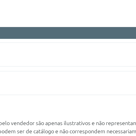
 245/45 R19 102y
Velocidade
 pelo vendedor são apenas ilustrativos e não representa
Sensores De Parqueamento A Frente E Atras
aços Fundo E Topo Plano E Patilhas
 podem ser de catálogo e não correspondem necessaria
ro/Revestimento Sintetico Preto