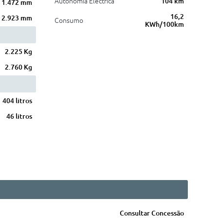
Autonomia Eléctrica
104 km
1.472 mm
16,2
2.923 mm
Consumo
KWh/100km
2.225 Kg
2.760 Kg
404 litros
46 litros
Consultar Concessão