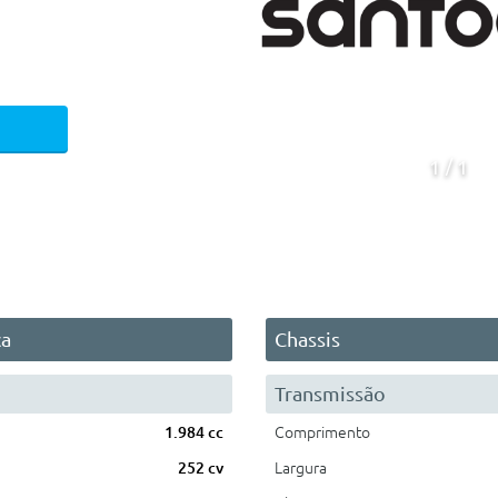
1
1
ca
Chassis
Transmissão
1.984 cc
Comprimento
252 cv
Largura