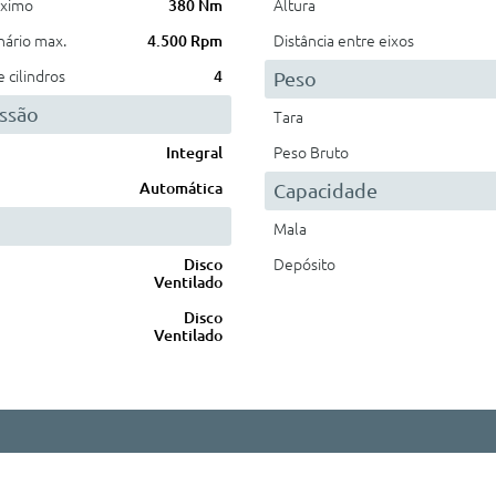
áximo
380 Nm
Altura
nário max.
4.500 Rpm
Distância entre eixos
cilindros
4
Peso
ssão
Tara
Integral
Peso Bruto
Automática
Capacidade
Mala
Disco
Depósito
Ventilado
Disco
Ventilado