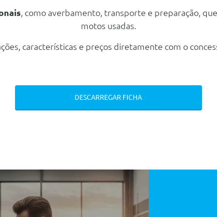
onais
, como averbamento, transporte e preparação, qu
motos usadas.
ções, características e preços diretamente com o conces
acite
DESCARREGAR FICHA
 Camera
Velocidade
Sensores De Parqueamento A Frente E Atras