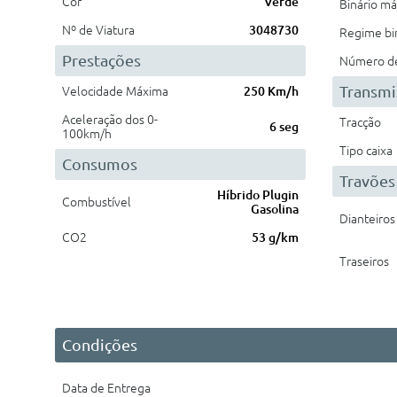
Cor
Verde
Binário m
Nº de Viatura
3048730
Regime bi
Prestações
Número de 
Transmi
Velocidade Máxima
250 Km/h
Aceleração dos 0-
Tracção
6 seg
100km/h
Tipo caixa
Consumos
Travões
Híbrido Plugin
Combustível
Gasolina
Dianteiros
CO2
53 g/km
Traseiros
Condições
Data de Entrega