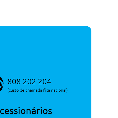
Depósito
60 litros
Peso Bruto
2.685 Kg
Capacidade
Consultar Concessão
Mala
452 litros
Serviço de Novos
Depósito
60 litros
Consultar Concessão
Serviço de Novos
Consultar Concessão
808 202 204
Serviço de Novos
(custo de chamada fixa nacional)
cessionários
555€