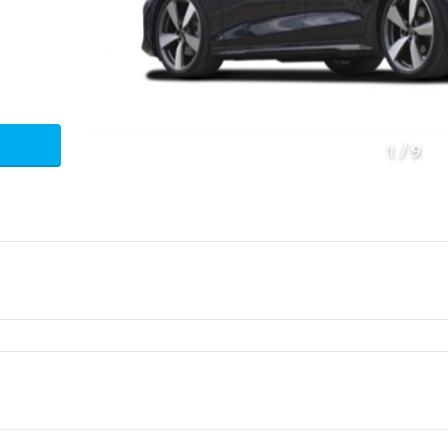
1
9
Mecanica