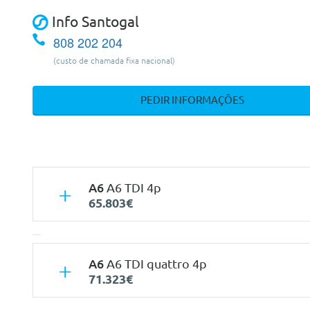
Info Santogal
808 202 204
(custo de chamada fixa nacional)
PEDIR INFORMAÇÕES
A6
A6 TDI 4p
65.803€
A6
A6 TDI quattro 4p
71.323€
Características