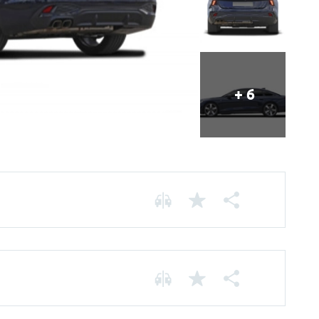
+ 6
Chassis