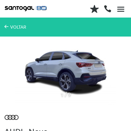
VOLTAR
1
9