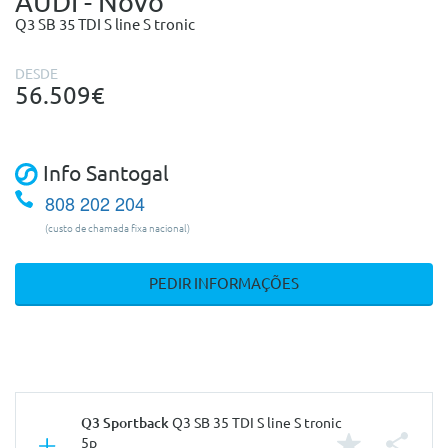
AUDI - Novo
Q3 SB 35 TDI S line S tronic
DESDE
56.509€
Info Santogal
808 202 204
(custo de chamada fixa nacional)
PEDIR INFORMAÇÕES
Q3 Sportback
Q3 SB 35 TDI S line S tronic
5p