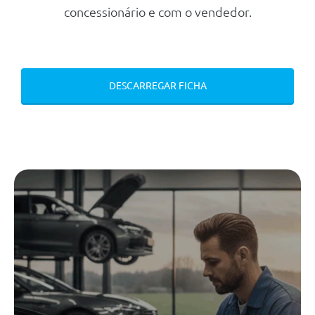
concessionário e com o vendedor.
Extra-urbano
4.0 L/100km
Combinado
5.4 L/100km
CO2
145 g/km
DESCARREGAR FICHA
Mecanica
Motor
Cilindrada
1.968 cc
Potência
150 cv
Regime binário max.
4.200 Rpm
Número de cilindros
4
Transmissão
Tracção
Dianteira
Tipo caixa
Automática
Número de velocidades
7