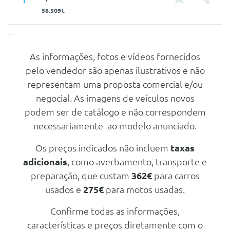
56.509€
As informações, fotos e vídeos fornecidos
Características
pelo vendedor são apenas ilustrativos e não
Carroçaria
Todo Terreno / SUV
representam uma proposta comercial e/ou
Portas
5
negocial. As imagens de veículos novos
podem ser de catálogo e não correspondem
Nº de Lugares
5
necessariamente ao modelo anunciado.
Nº de Viatura
930323
Prestações
Os preços indicados não incluem
taxas
adicionais
, como averbamento, transporte e
Velocidade Máxima
200 Km/h
preparação, que custam
362€
para carros
Aceleração dos 0-100km/h
9.30 seg
usados e
275€
para motos usadas.
Consumos
Confirme todas as informações,
Combustível
Diesel
características e preços diretamente com o
Urbano
4.5 L/100km