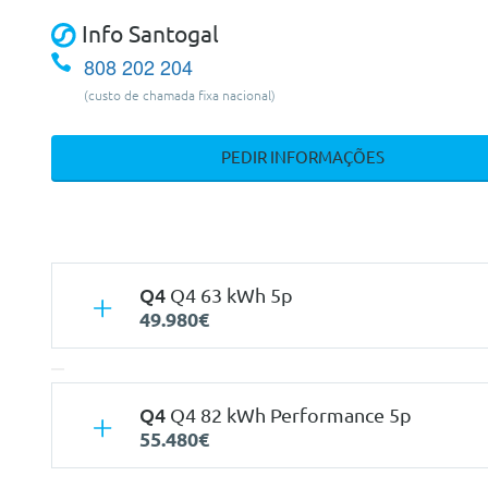
Info Santogal
808 202 204
(custo de chamada fixa nacional)
PEDIR INFORMAÇÕES
Q4
Q4 63 kWh 5p
49.980€
Q4
Q4 82 kWh Performance 5p
55.480€
Características
Mecan