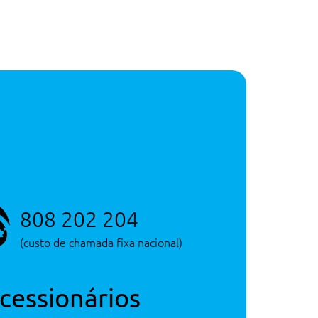
KWh/100km
.770 Kg
Serviço de Novos
5 litros
Consultar Concessão
Serviço de Novos
Consultar Concessão
Serviço de Novos
808 202 204
(custo de chamada fixa nacional)
1,530€
cessionários
295€
775€