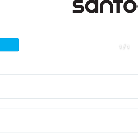
1
1
ica
Chassis