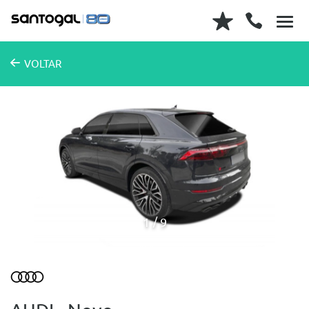
VOLTAR
1
9