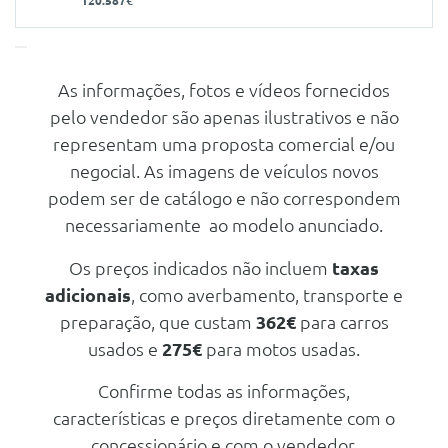
120.587€
As informações, fotos e vídeos fornecidos
Características
pelo vendedor são apenas ilustrativos e não
Carroçaria
Todo Terreno / SUV
representam uma proposta comercial e/ou
Portas
5
negocial. As imagens de veículos novos
podem ser de catálogo e não correspondem
Nº de Lugares
5
necessariamente ao modelo anunciado.
Nº de Viatura
939781
Prestações
Os preços indicados não incluem
taxas
adicionais
, como averbamento, transporte e
Velocidade Máxima
241 Km/h
preparação, que custam
362€
para carros
Aceleração dos 0-100km/h
6.10 seg
usados e
275€
para motos usadas.
Consumos
Confirme todas as informações,
Combustível
Diesel
características e preços diretamente com o
CO2
211 g/km
concessionário e com o vendedor.