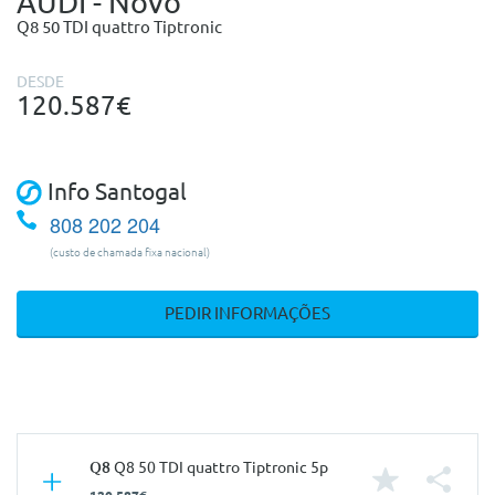
AUDI - Novo
Q8 50 TDI quattro Tiptronic
DESDE
120.587€
Info Santogal
808 202 204
(custo de chamada fixa nacional)
PEDIR INFORMAÇÕES
Q8
Q8 50 TDI quattro Tiptronic 5p