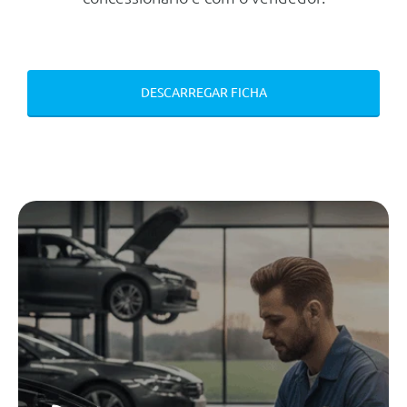
Mecanica
Motor
Cilindrada
2.967 cc
DESCARREGAR FICHA
Potência
286 cv
Regime binário max.
4.000 Rpm
Número de cilindros
6
Transmissão
Tracção
Integral
Tipo caixa
Automática
Número de velocidades
8
Travões
Dianteiros
Disco Ventilado
Traseiros
Disco Ventilado