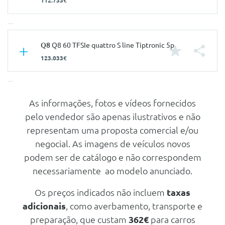
112.733€
Características
Q8
Q8 60 TFSIe quattro S line Tiptronic 5p
123.033€
Carroçaria
Todo Terreno / SUV
Portas
5
Nº de Lugares
5
As informações, fotos e vídeos fornecidos
Características
pelo vendedor são apenas ilustrativos e não
Nº de Viatura
940867
Carroçaria
Todo Terreno / SUV
representam uma proposta comercial e/ou
Prestações
Portas
5
negocial. As imagens de veículos novos
Velocidade Máxima
240 Km/h
podem ser de catálogo e não correspondem
Nº de Lugares
5
Aceleração dos 0-100km/h
5.70 seg
necessariamente ao modelo anunciado.
Nº de Viatura
940878
Consumos
Prestações
Os preços indicados não incluem
taxas
Combustível
Gasolina
adicionais
, como averbamento, transporte e
Velocidade Máxima
240 Km/h
CO2
30 g/km
preparação, que custam
362€
para carros
Aceleração dos 0-100km/h
5.70 seg