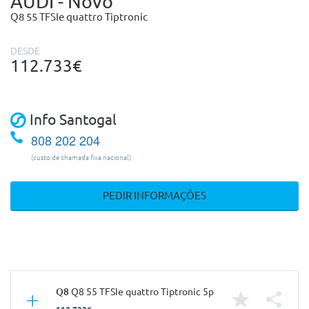
AUDI - Novo
Q8 55 TFSIe quattro Tiptronic
DESDE
112.733€
Info Santogal
808 202 204
(custo de chamada fixa nacional)
PEDIR INFORMAÇÕES
Q8
Q8 55 TFSIe quattro Tiptronic 5p