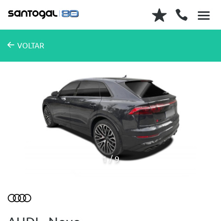
VOLTAR
1
9