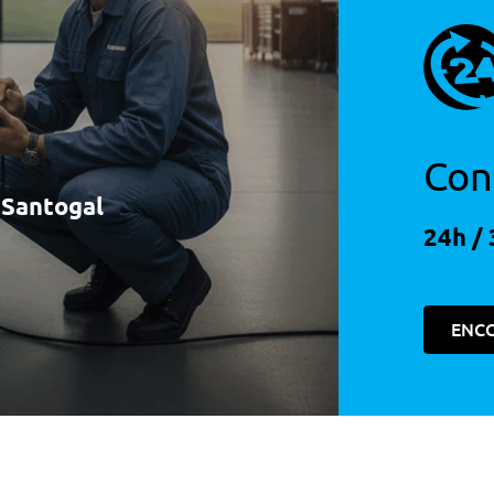
Con
à Santogal
24h / 
ENC