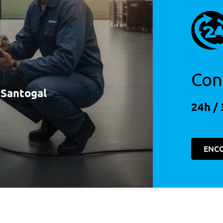
Con
à Santogal
24h / 
ENC