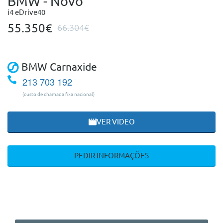
BMW - Novo
i4 eDrive40
55.350€
66.304€
BMW Carnaxide
213 703 192
(custo de chamada fixa nacional)
VER VIDEO
PEDIR INFORMAÇÕES