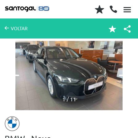
VOLTAR
1
11