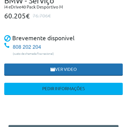
BMW - Serviço
i4 eDrive40 Pack Desportivo M
60.205€
76.706€
Brevemente disponivel
808 202 204
(custo de chamada fixa nacional)
VER VIDEO
PEDIR INFORMAÇÕES