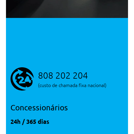
Luz Ambiente
Bancos Aquecidos Para Condutor
E Passageiro Da Frente
Ar Condicionado Automático
Volante Desportivo
Frisos Interiores Em Matt Dark
Graphite
Sintonizador Dab (Digital)
Pack De Espelhos Interior E
808 202 204
Exterior
(custo de chamada fixa nacional)
Vidros Electricos A Frente
Espelho Retrovisor Interior E
Com Função Automática Anti-
Concessionários
Encandeamento
Bancos Aquecidos Para Condutor
E Passageiro Da Frente
24h / 365 dias
Fecho Centralizado