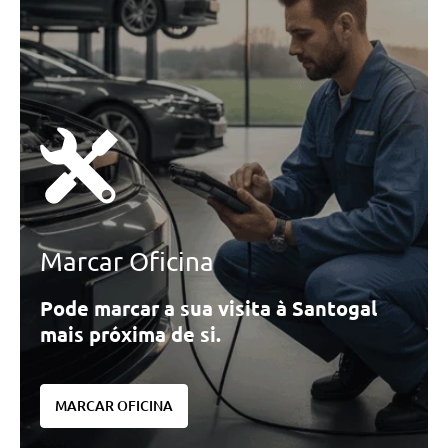
Audio/Comunicações/Instrumentos
Monitorização Da Pressao Dos
Pneus
Serviços Digitais Profissionais
Display Widescreen
Bmw Live Cockpit Plus
Serviços Digitais Profissionais
Monitorização Da Pressao Dos
Pneus
Marcar Oficina
Serviços Digitais Profissionais
Pode marcar a sua visita à Santogal
Display Widescreen
mais próxima de si.
Bmw Live Cockpit Plus
Conforto/Interior e Exterior
Espelho Retrovisor Interior E
MARCAR OFICINA
Com Função Automática Anti-
Encandeamento