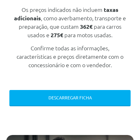
Velocimetro Em Km/H
Energia e Sistemas De Escape
Os preços indicados não incluem
taxas
Bmw Flexible Fast Charger
adicionais
, como averbamento, transporte e
Teleservices
(Modo 2)
preparação, que custam
362€
para carros
Kit Reparaçao De Pneus
Outros
usados e
275€
para motos usadas.
Velocimetro Em Km/H
Pack Premium Plus
Confirme todas as informações,
Triangulo E Estojo De Primeiros
Pack Desportivo M
Socorros
características e preços diretamente com o
Assistente De Conduçao Plus
Teleservices
concessionário e com o vendedor.
Transmissão/Chassis/Suspensão
Bmw Iconic Sounds Electric
Suspensão Desportiva M
Chave Digital Bmw
Esim Pessoal
DESCARREGAR FICHA
Transmissão/Chassis/Suspensão
Transmissao Automatica 1
Velocidade
Direcção Assistida
Audio/Comunicações/Instrumentos