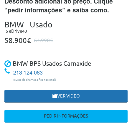
Desconto adicional ao preço. Clique
“pedir informações” e saiba como.
BMW - Usado
i5 eDrive40
58.900€
64.990€
BMW BPS Usados Carnaxide
213 124 083
(custo de chamada fixa nacional)
VER VIDEO
PEDIR INFORMAÇÕES