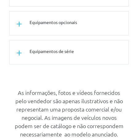
Outros
Equipamentos opcionais
Pernos De Segurança
Assistente De Conduçao
Conforto/Interior e Exterior
Equipamentos de série
Estofos Em Pele Veganza
Perfurada E Acolchoado - Preto
Pack Travel
Outros
Pack Comfort
Protecçao Acustica Para Peoes
Vidros Com Protecção Solar
Protecçao Acustica Para Peoes
As informações, fotos e vídeos fornecidos
Tuning/Componentes Opticos
pelo vendedor são apenas ilustrativos e não
Kit Reparaçao De Pneus
Pintura Metalizada - Verde Cape
representam uma proposta comercial e/ou
York
Esim Pessoal
negocial. As imagens de veículos novos
Frisos Dark Silver M Combinados
Bmw Iconic Sounds Electric
podem ser de catálogo e não correspondem
Com Aluminio Rhombicle
Triangulo E Estojo De Primeiros
necessariamente ao modelo anunciado.
Pintura Metalizada
Socorros