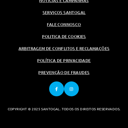
NOTÍCIAS E CAMPANHAS
Luzes Adaptativas Em Led
SERVIÇOS SANTOGAL
Controlo De Tracção
Esp - Sistema Electrónico De
FALE CONNOSCO
Estabilidade
POLITICA DE COOKIES
Segurança
Alarme Anti-Roubo
ARBITRAGEM DE CONFLITOS E RECLAMAÇÕES
Alarme Anti-Roubo
POLÍTICA DE PRIVACIDADE
Carga/Reboque/Transporte
PREVENÇÃO DE FRAUDES
Fecho Automatico Da Porta Da
Bagageira
Tuning/Componentes Opticos
Frisos Dark Silver Combinados
Com Dark Graphite
COPYRIGHT © 2025 SANTOGAL. TODOS OS DIREITOS RESERVADOS.