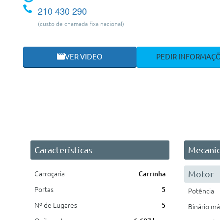
210 430 290
(custo de chamada fixa nacional)
VER VIDEO
PEDIR INFORMAÇ
Características
Mecani
Motor
Carroçaria
Carrinha
Portas
5
Potência
Nº de Lugares
5
Binário m