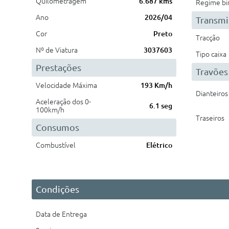
Quilometragem
6.687 kms
Regime bi
Ano
2026/04
Transmi
Cor
Preto
Tracção
Nº de Viatura
3037603
Tipo caixa
Prestações
Travões
Velocidade Máxima
193 Km/h
Dianteiros
Aceleração dos 0-
6.1 seg
100km/h
Traseiros
Consumos
Combustível
Elétrico
Condições
Data de Entrega