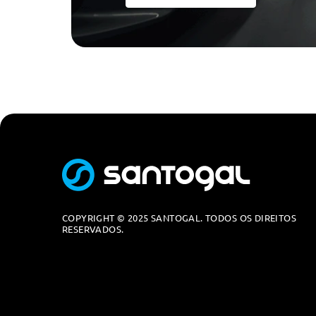
Bmw Iconic Sounds Electric
Chave Digital Bmw
Esim Pessoal
Kit Reparaçao De Pneus
Velocimetro Em Km/H
Teleservices
Protecçao Acustica Para Peoes
Triangulo E Estojo De Primeiros Socorros
Bmw Iconic Sounds Electric
Esim Pessoal
COPYRIGHT © 2025 SANTOGAL. TODOS OS DIREITOS
RESERVADOS.
Teleservices
Protecçao Acustica Para Peoes
Kit Reparaçao De Pneus
Triangulo E Estojo De Primeiros Socorros