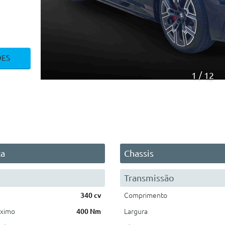
ÕES
1
12
ca
Chassis
Transmissão
340 cv
Comprimento
áximo
400 Nm
Largura