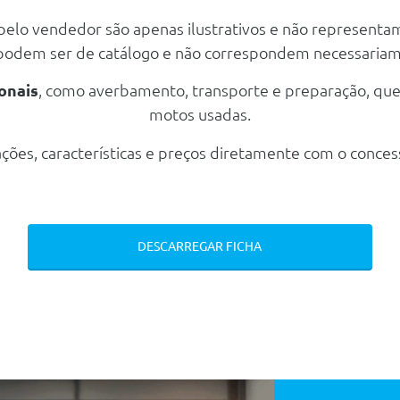
 pelo vendedor são apenas ilustrativos e não representa
 podem ser de catálogo e não correspondem necessaria
onais
, como averbamento, transporte e preparação, qu
motos usadas.
ções, características e preços diretamente com o conces
cle
andeamento (Apenas Lado Condutor)
eudos Adicionais
Pn. Dt.245/40 R20 99y E Tras.275/35 R20 102y
DESCARREGAR FICHA