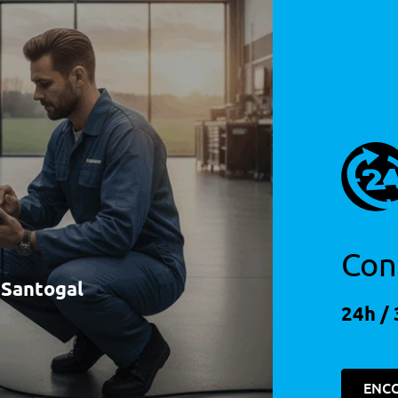
Con
à Santogal
24h / 
ENC