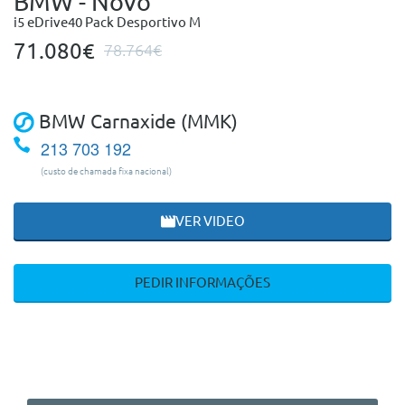
BMW - Novo
i5 eDrive40 Pack Desportivo M
71.080€
78.764€
BMW Carnaxide (MMK)
213 703 192
(custo de chamada fixa nacional)
VER VIDEO
PEDIR INFORMAÇÕES