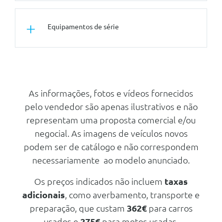
E Passageiro Da Frente
Conforto/Interior e Exterior
Forro Do Tecto Bmw Individual
Equipamentos de série
Vidros Com Protecção Solar
Em Antracite
Estofos Em Pele Veganza
Outros
Perfurada E Acolchoado - Preto
Assistente De Conduçao Plus
Tuning/Componentes Opticos
Segurança Activa
Frisos Dark Silver Combinados
Tuning/Componentes Opticos
Com Dark Graphite
Assistente De Estacionamento
Pintura Metalizada - Cinza
As informações, fotos e vídeos fornecidos
Brooklyn
Outros
Outros
pelo vendedor são apenas ilustrativos e não
Esim Pessoal
Assistente De Conduçao
representam uma proposta comercial e/ou
Bmw Iconic Sounds Electric
Frisos Exteriores Bmw Individual
negocial. As imagens de veículos novos
Shadow Line
Protecçao Acustica Para Peoes
podem ser de catálogo e não correspondem
Pernos De Segurança
necessariamente ao modelo anunciado.
Kit Reparaçao De Pneus
Pack Desportivo M
Triangulo E Estojo De Primeiros
Os preços indicados não incluem
taxas
Socorros
Transmissão/Chassis/Suspensão
adicionais
, como averbamento, transporte e
Suspensão Desportiva M
Velocimetro Em Km/H
preparação, que custam
362€
para carros
Tuning/Componentes Opticos
Teleservices
usados e
275€
para motos usadas.