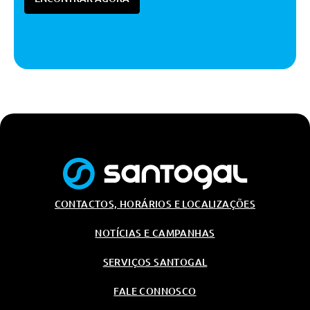
Encandeamento (Apenas Lado
Condutor)
Vidros Electricos A Frente
Fecho Centralizado
Bancos Desportivos Dianteiros
Segurança Passiva
Ecall
Ecall
Airbag Do Condutor
Airbag Do Condutor E Passageiro
Da Frente
CONTACTOS, HORÁRIOS E LOCALIZAÇÕES
Segurança
NOTÍCIAS E CAMPANHAS
Alarme Anti-Roubo
SERVIÇOS SANTOGAL
Alarme Anti-Roubo
FALE CONNOSCO
Segurança Activa