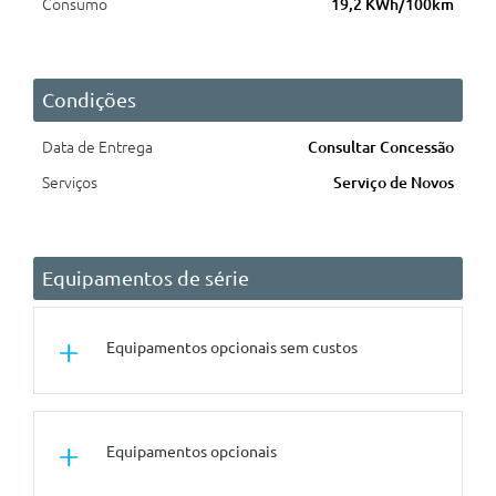
Consumo
19,2 KWh/100km
Condições
Data de Entrega
Consultar Concessão
Serviços
Serviço de Novos
Equipamentos de série
Equipamentos opcionais sem custos
Conforto/Interior e Exterior
Equipamentos opcionais
Volante Desportivo M Em Pele
Bancos Aquecidos Para Condutor