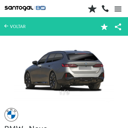
VOLTAR
1
9