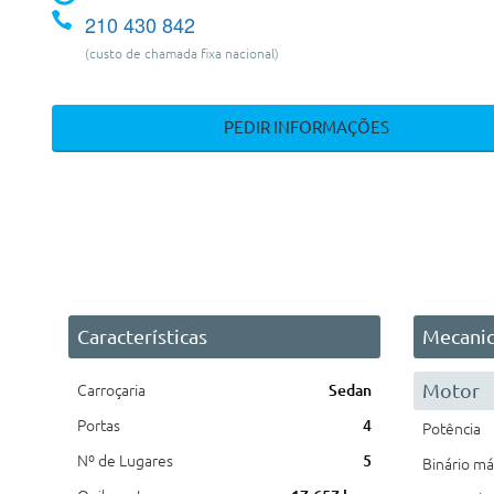
210 430 842
(custo de chamada fixa nacional)
PEDIR INFORMAÇÕES
Características
Mecani
Motor
Carroçaria
Sedan
Portas
4
Potência
Nº de Lugares
5
Binário m