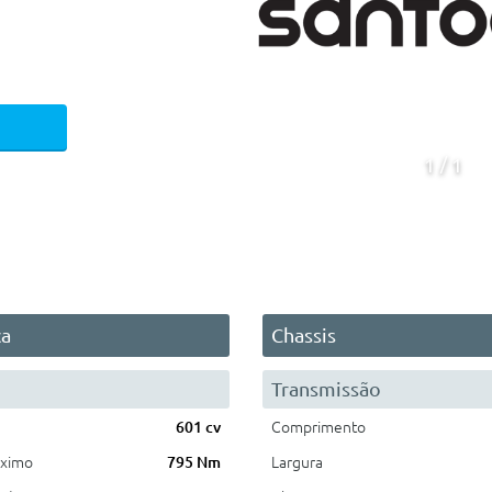
1
1
ca
Chassis
Transmissão
601 cv
Comprimento
áximo
795 Nm
Largura