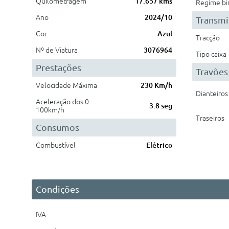
Quilometragem
17.657 kms
Regime bi
Ano
2024/10
Transmi
Cor
Azul
Tracção
Nº de Viatura
3076964
Tipo caixa
Prestações
Travões
Velocidade Máxima
230 Km/h
Dianteiros
Aceleração dos 0-
3.8 seg
100km/h
Traseiros
Consumos
Combustível
Elétrico
Condições
IVA