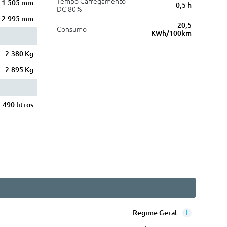
Tempo Carregamento
1.505 mm
0,5 h
DC 80%
2.995 mm
20,5
Consumo
KWh/100km
2.380 Kg
2.895 Kg
490 litros
i
Regime Geral