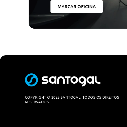
Tapetes Em Alcatifa Aveludada
MARCAR OFICINA
Sistema De Carregamento Entre Os Bancos
Espelho Exterior Com Funçao Automatica De Anti-Enc
Apoio Lombar Para Condutor E Passageiro Da Frente
Pack Desportivo M Interior
Bancos Desportivos Dianteiros
Fecho Centralizado
Vidros Com Protecção Solar
Ar Condicionado Automático Com Controlo De 4 Zonas
Luz Ambiente
Energia e Sistemas De Escape
COPYRIGHT © 2025 SANTOGAL. TODOS OS DIREITOS
RESERVADOS.
Cabo De Carregamento (Modo 3) De Rua
Cabo De Carregamento (Modo 3) De Rua
Segurança Passiva