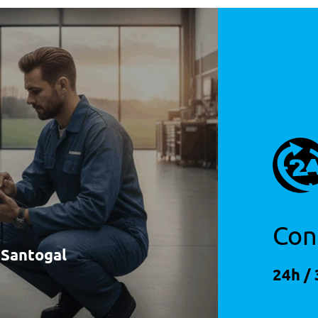
n Dt.255/35 R21 98y E Tr.285/30 R21 100y
Con
à Santogal
24h / 