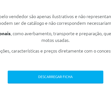
 pelo vendedor são apenas ilustrativos e não representa
 podem ser de catálogo e não correspondem necessaria
onais
, como averbamento, transporte e preparação, qu
 Fios Prata De Alto Brilho
motos usadas.
ções, características e preços diretamente com o conces
DESCARREGAR FICHA