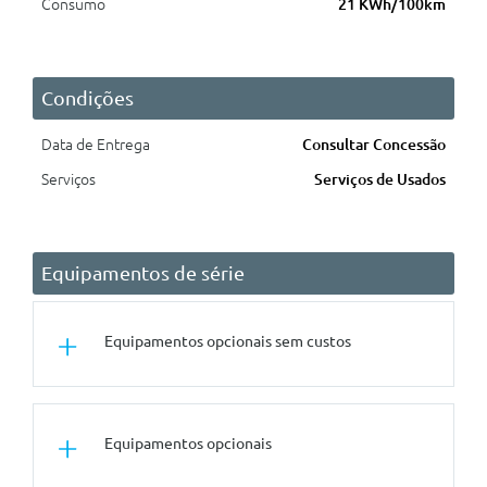
Consumo
21 KWh/100km
Condições
Data de Entrega
Consultar Concessão
Serviços
Serviços de Usados
Equipamentos de série
Equipamentos opcionais sem custos
Conforto/Interior e Exterior
Equipamentos opcionais
Forro Do Tecto Em Antracite
Interior M Em Dark Silver