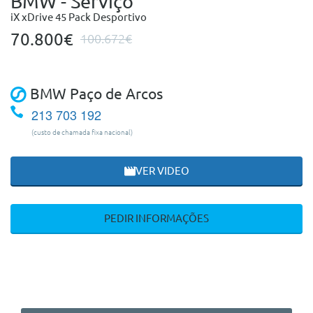
BMW - Serviço
iX xDrive 45 Pack Desportivo
70.800€
100.672€
BMW Paço de Arcos
213 703 192
(custo de chamada fixa nacional)
VER VIDEO
PEDIR INFORMAÇÕES