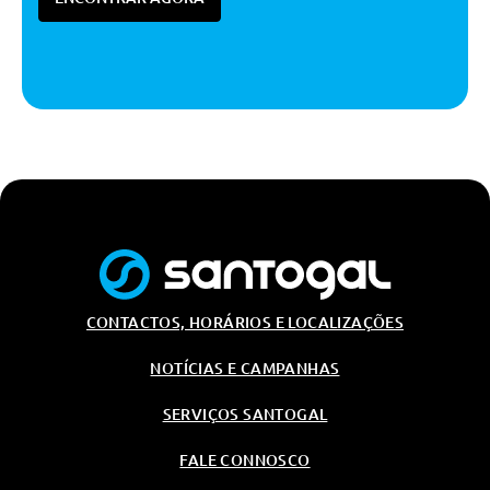
- 22 Kw) De Rua
Conforto/Interior e Exterior
Fecho Central
Pack Desportivo M
Ar Condicionado
Bancos Dianteiros Aquecidos
Volante Aquecido
Luz Ambiente
Vidros Electricos A Frente
CONTACTOS, HORÁRIOS E LOCALIZAÇÕES
Pack Espelhos Retrovisores
Exteriores
NOTÍCIAS E CAMPANHAS
Pack Desportivo M
Triangulo E Kit Primeiros
SERVIÇOS SANTOGAL
Socorros
FALE CONNOSCO
Triangulo E Kit Primeiros
Socorros