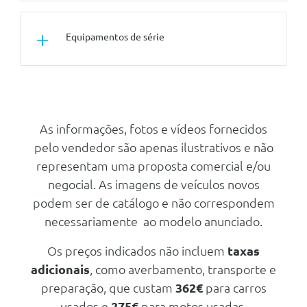
Volante Desportivo M Em Pele
Conforto/Interior e Exterior
Equipamentos de série
Vidro Com Protecção Solar
Outros
Pernos De Segurança
Pack Comfort
Tecto Panoramico Sky Lounge
Outros
Teleservices
Tuning/Componentes Opticos
Pintura Metalizada - Preto
Protecçao Acustica Para Peoes
As informações, fotos e vídeos fornecidos
Carbon
pelo vendedor são apenas ilustrativos e não
Serviços Digitais Profissionais
Outros
representam uma proposta comercial e/ou
Bmw Iconic Sounds Electric
Retirar Bmw Service Inclusive
negocial. As imagens de veículos novos
Assistente De Conduçao Plus
podem ser de catálogo e não correspondem
Sistema De Acesso Comfort
necessariamente ao modelo anunciado.
Teleservices
Os preços indicados não incluem
taxas
Protecçao Acustica Para Peoes
adicionais
, como averbamento, transporte e
Personal Esim
preparação, que custam
362€
para carros
Serviços Digitais Profissionais
usados e
275€
para motos usadas.