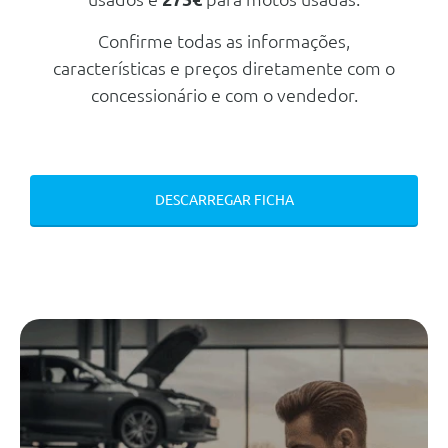
Protecçao Activa
Confirme todas as informações,
Assistente De Conduçao
características e preços diretamente com o
Monitorizaçao Da Pressao Dos
concessionário e com o vendedor.
Pneus
Serviços Connected Drived
Personal Esim
DESCARREGAR FICHA
Bmw Iconic Sounds Electric
Assistente De Conduçao
Sistema De Acesso Comfort
Monitorizaçao Da Pressao Dos
Pneus
Serviços Connected Drived
Assistente De Conduçao Plus
Audio/Comunicações/Instrumentos
Sistema De Som Harman/Kardon