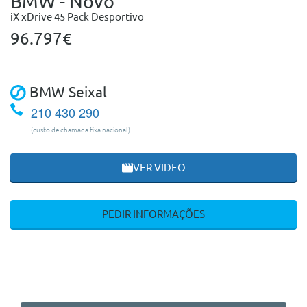
BMW - Novo
iX xDrive 45 Pack Desportivo
96.797€
BMW Seixal
210 430 290
(custo de chamada fixa nacional)
VER VIDEO
PEDIR INFORMAÇÕES