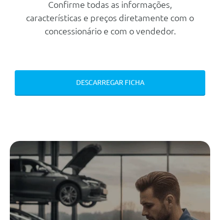
Confirme todas as informações,
Outros
características e preços diretamente com o
Sistema De Acesso Comfort
concessionário e com o vendedor.
Serviços Digitais Profissionais
Personal Esim
Bmw Iconic Sounds Electric
DESCARREGAR FICHA
Teleservices
Protecçao Acustica Para Peoes
Monitorizaçao Da Pressao Dos
Pneus
Assistente De Conduçao
Sistema De Acesso Comfort
Serviços Connected Drived
Assistente De Conduçao Plus
Protecçao Activa