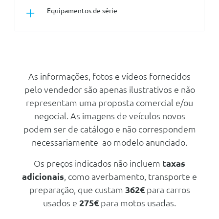
Equipamentos de série
Interior M Em Dark Silver
Pintura Metalizada - Prata Space
Volante Desportivo M Em Pele
Pintura Metalizada
Conforto/Interior e Exterior
Segurança Activa
Aplicaçoes Interiores Clear And
Assistente De Maximos
Bold
Controlo De Tracçao (Tcs)
As informações, fotos e vídeos fornecidos
Vidro Com Protecção Solar
pelo vendedor são apenas ilustrativos e não
Esp
representam uma proposta comercial e/ou
Assistente De Estacionamento
negocial. As imagens de veículos novos
Abs - Sistema De Travagem Anti-
podem ser de catálogo e não correspondem
Bloqueio
necessariamente ao modelo anunciado.
Cruise Control Com Funçao De
Travagem
Os preços indicados não incluem
taxas
Assistente De Maximos
adicionais
, como averbamento, transporte e
Luzes Adaptativas Led
preparação, que custam
362€
para carros
Assistente De Estacionamento
usados e
275€
para motos usadas.
Luzes Adaptativas Led