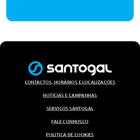
Pack Espelhos Retrovisores
Exteriores
Luz Ambiente
Bancos Dianteiros Aquecidos
Triangulo E Kit Primeiros
Socorros
Volante Aquecido
Pack Desportivo M
Volante Aquecido
CONTACTOS, HORÁRIOS E LOCALIZAÇÕES
Bancos Dianteiros Aquecidos
NOTÍCIAS E CAMPANHAS
Triangulo E Kit Primeiros
Socorros
SERVIÇOS SANTOGAL
Serviço/Garantias
FALE CONNOSCO
Bmw Service Inclusive - 4 Anos
Sem Limite De Km
POLITICA DE COOKIES
Bmw Service Inclusive - 4 Anos