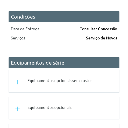
Condições
Data de Entrega
Consultar Concessão
Serviços
Serviço de Novos
Equipamentos de série
Equipamentos opcionais sem custos
Outros
Equipamentos opcionais
Pernos De Segurança
Conforto/Interior e Exterior
Forro Do Tecto Em Antracite
Tuning/Componentes Opticos