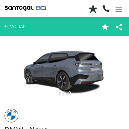
VOLTAR
1
19