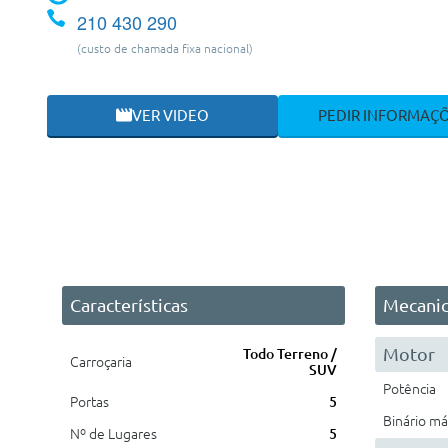
210 430 290
(custo de chamada fixa nacional)
VER VIDEO
PEDIR INFORMAÇ
Características
Mecani
Motor
Todo Terreno /
Carroçaria
SUV
Potência
Portas
5
Binário m
Nº de Lugares
5