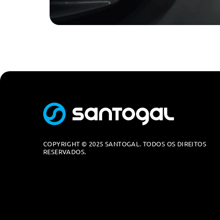
Monitorizaçao Da Pressao Dos Pneus
Assistente De Conduçao
Assistente De Conduçao Plus
Protecçao Activa
Sistema De Acesso Comfort
Serviços Connected Drived
Serviços Digitais Profissionais
Personal Esim
Bmw Iconic Sounds Electric
COPYRIGHT © 2025 SANTOGAL. TODOS OS DIREITOS
RESERVADOS.
Sistema De Acesso Comfort
Teleservices
Protecçao Acustica Para Peoes
Audio/Comunicações/Instrumentos
Kit De Reparaçao De Pneus Plus