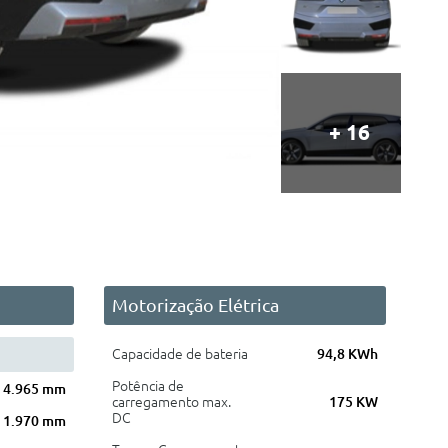
+ 16
Motorização Elétrica
Capacidade de bateria
94,8 KWh
Potência de
4.965 mm
carregamento max.
175 KW
DC
1.970 mm