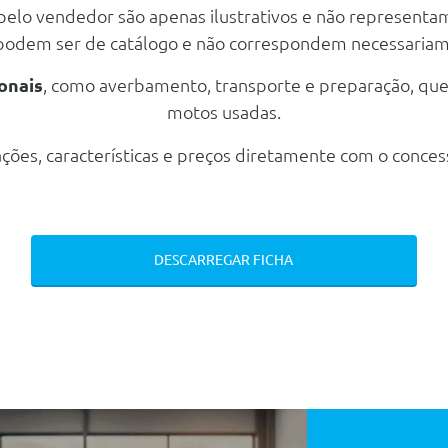
 pelo vendedor são apenas ilustrativos e não representa
 podem ser de catálogo e não correspondem necessaria
onais
, como averbamento, transporte e preparação, qu
our 3d Polidas Com Pneus 255/50 R21 113y
motos usadas.
ções, características e preços diretamente com o conces
DESCARREGAR FICHA