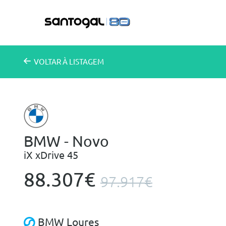
VOLTAR
À LISTAGEM
BMW - Novo
iX xDrive 45
88.307€
97.917€
BMW Loures