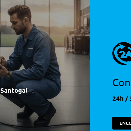
Con
à Santogal
24h / 
ENC