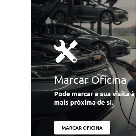
Assistente De Estacionamento
Assistente De Maximos
Cruise Control Com Funçao De Travagem
Luzes Adaptativas Led
Abs - Sistema De Travagem Anti-Bloqueio
Assistente De Maximos
Outros
Monitorizaçao Da Pressao Dos Pneus
Marcar Oficina
Serviços Connected Drived
Pode marcar a sua visita 
Serviços Digitais Profissionais
mais próxima de si.
Personal Esim
Bmw Iconic Sounds Electric
Protecçao Acustica Para Peoes
MARCAR OFICINA
Teleservices