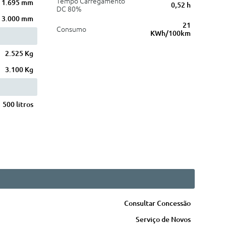
Tempo Carregamento
1.695 mm
0,52 h
DC 80%
3.000 mm
21
Consumo
KWh/100km
2.525 Kg
3.100 Kg
500 litros
Consultar Concessão
Serviço de Novos