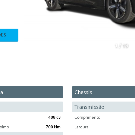
ÕES
1
19
ca
Chassis
Transmissão
408 cv
Comprimento
áximo
700 Nm
Largura