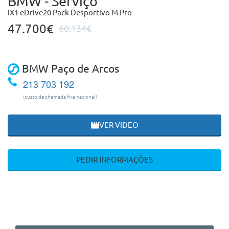
BMW - Serviço
iX1 eDrive20 Pack Desportivo M Pro
47.700€
60.134€
BMW Paço de Arcos
213 703 192
(custo de chamada fixa nacional)
VER VIDEO
PEDIR INFORMAÇÕES