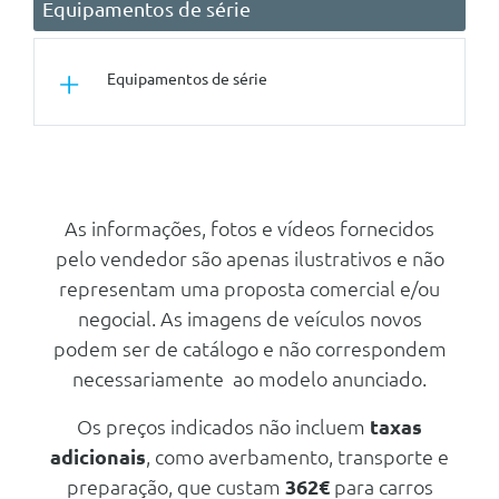
Equipamentos de série
Equipamentos de série
Conforto/Interior e Exterior
Vidros Electricos A Frente
Ar Condicionado Automático
As informações, fotos e vídeos fornecidos
pelo vendedor são apenas ilustrativos e não
Triangulo E Kit Primeiros
Socorros
representam uma proposta comercial e/ou
Bancos Dianteiros Aquecidos
negocial. As imagens de veículos novos
podem ser de catálogo e não correspondem
Pack Desportivo M
necessariamente ao modelo anunciado.
Fecho Central
Transmissão/Chassis/Suspensão
Os preços indicados não incluem
taxas
Transmissao Automatica De 1
adicionais
, como averbamento, transporte e
Velocidade
preparação, que custam
362€
para carros