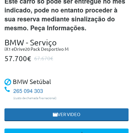
Este carro só pode ser entregue no mês
indicado, pode no entanto proceder à
sua reserva mediante sinalização do
mesmo. Peça Informações.
BMW - Serviço
iX1 eDrive20 Pack Desportivo M
57.700€
67.670€
BMW Setúbal
265 094 303
(custo de chamada fixa nacional)
VER VIDEO