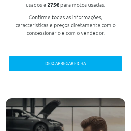
Direcção Assistida
usados e
275€
para motos usadas.
Outros
Confirme todas as informações,
Monitorizaçao Da Pressao Dos
características e preços diretamente com o
Pneus
concessionário e com o vendedor.
Performance Control
Velocimetro Em Km/H
Fecho Automatico Da Porta Da
Bagageira
DESCARREGAR FICHA
Protecçao Acustica Para Peoes
Personal Esim
Teleservices
Segurança Passiva
Airbag Do Condutor
Sistema I-Size Para Cadeira
Infantil
Ecall