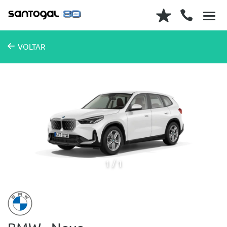
VOLTAR
1
1