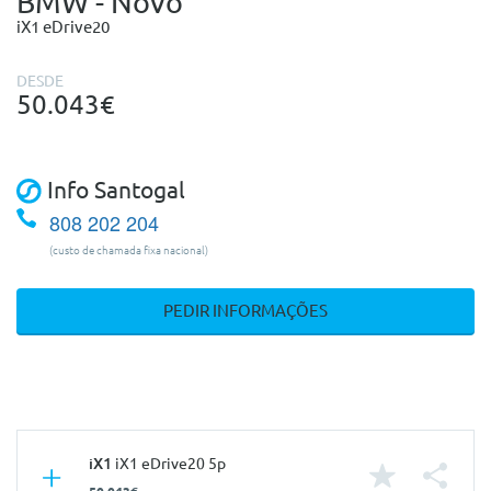
BMW - Novo
iX1 eDrive20
DESDE
50.043€
Info Santogal
808 202 204
(custo de chamada fixa nacional)
PEDIR INFORMAÇÕES
iX1
iX1 eDrive20 5p