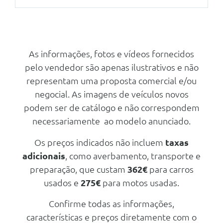
Segurança Activa
Frisos Exteriores Bmw Individual
Farois Bmw Individual Shadow
Shadow Line
Conforto/Interior e Exterior
Line
Ajuste Eléctrico Dos Bancos Com
Vidros Com Protecção Acustica
Memória Para O Condutor
Tuning/Componentes Opticos
Bmw Iconic Sounds Electric
As informações, fotos e vídeos fornecidos
Frisos Exteriores Bmw Individual
Triangulo E Kit Primeiros
Shadow Line Brilhante
pelo vendedor são apenas ilustrativos e não
Socorros
Conforto/Interior e Exterior
representam uma proposta comercial e/ou
Forro Do Tecto Bmw Individual
Volante Desportivo M Em Pele
Em Antracite
negocial. As imagens de veículos novos
Ajuste Das Costas Dos Bancos
Controlo Por Gestos Bmw
podem ser de catálogo e não correspondem
Traseiros
necessariamente ao modelo anunciado.
Apoio Lombar Para Bancos
Painel De Instrumentos Em
Dianteiros
Sensatec
Os preços indicados não incluem
taxas
Bancos Dianteiros Desportivos
Luz Ambiente
adicionais
, como averbamento, transporte e
Ajuste Da Largura Do Banco
Tecto De Abrir Eléctrico
preparação, que custam
362€
para carros
Panoramico
Pele Vernasca
usados e
275€
para motos usadas.
Frisos Interiores Em Preto
Carga/Reboque/Transporte
Brilhante E Realce Em Cromado
Confirme todas as informações,
Brilho Perola
Barras De Tejadilho Bmw
características e preços diretamente com o
Individual Shadow Line Brilhante
Espelhos Retrovisor Interior Com