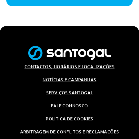
Galvanizado
Serviços Connected Drived
Velocimetro Em Km/H
Pernos De Segurança
Protecçao Acustica Para Peoes
Monitorizaçao Da Pressao Dos
Pneus
Velocimetro Em Km/H
CONTACTOS, HORÁRIOS E LOCALIZAÇÕES
Pernos De Segurança
NOTÍCIAS E CAMPANHAS
Fecho Automatico Da Porta Da
Bagageira
SERVIÇOS SANTOGAL
Carga/Reboque/Transporte
FALE CONNOSCO
Barras De Tejadilho Em Aluminio
Satinated
POLITICA DE COOKIES
Pack De Arrumação
ARBITRAGEM DE CONFLITOS E RECLAMAÇÕES
Rede Separadora Na Bagageira