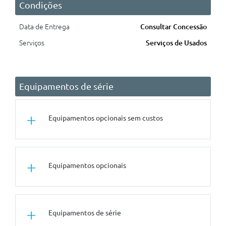
Condições
Data de Entrega
Consultar Concessão
Serviços
Serviços de Usados
Equipamentos de série
Equipamentos opcionais sem custos
Tuning/Componentes Opticos
Equipamentos opcionais
Pintura Metalizada
Outros
Sistema De Acesso Comfort
Conforto/Interior e Exterior
Equipamentos de série
Retirar Design Exterior
Vidros Com Protecção Solar
Especifico