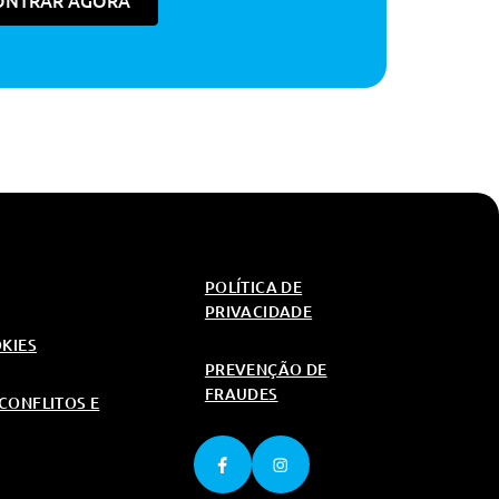
ONTRAR AGORA
320€
170€
330€
230€
170€
330€
320€
6,000€
230€
270€
330€
POLÍTICA DE
PRIVACIDADE
60€
270€
OKIES
PREVENÇÃO DE
FRAUDES
CONFLITOS E
60€