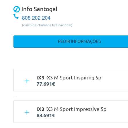
Info Santogal
808 202 204
(custo de chamada fixa nacional)
PEDIR INFORMAÇÕES
iX3
iX3 M Sport Inspiring 5p
77.691€
iX3
iX3 M Sport Impressive 5p
83.691€
Características