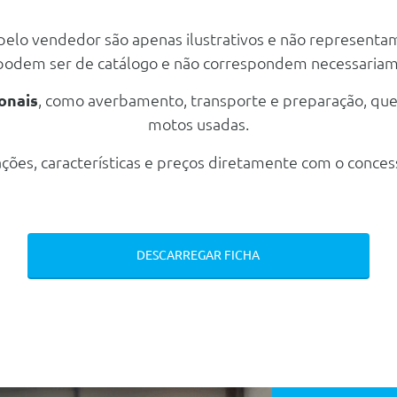
Motor
V
 pelo vendedor são apenas ilustrativos e não representa
5
Potência
286 cv
 podem ser de catálogo e não correspondem necessaria
Mecanica
5
Transmissão
4
onais
, como averbamento, transporte e preparação, qu
Tracção
Traseira
Motor
V
motos usadas.
Tipo caixa
Automática
5
Potência
286 cv
h
Número de velocidades
1
ções, características e preços diretamente com o conces
5
Transmissão
g
Travões
5
Tracção
Traseira
Dianteiros
Disco Ventilado
Tipo caixa
Automática
o
Traseiros
Disco Ventilado
h
DESCARREGAR FICHA
Número de velocidades
1
g
Travões
Dianteiros
Disco Ventilado
o
Traseiros
Disco Ventilado