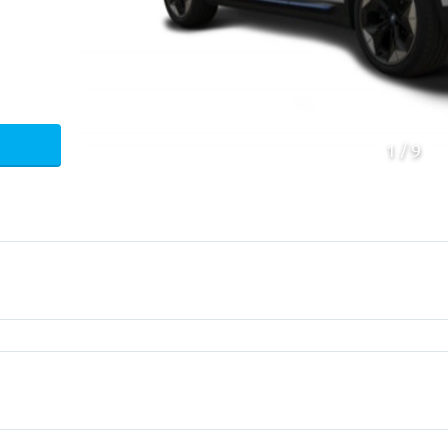
1
9
Mecanica