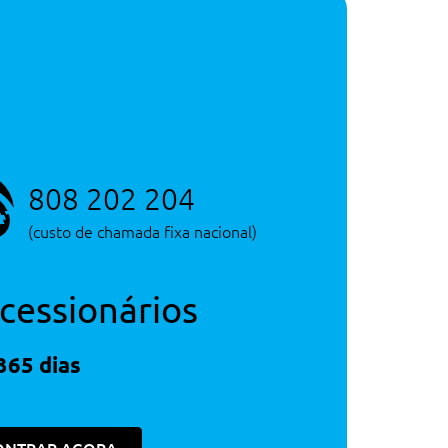
Serviço de Novos
Consultar Concessão
Serviço de Novos
808 202 204
(custo de chamada fixa nacional)
cessionários
365 dias
170€
330€
170€