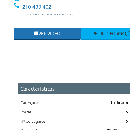
210 430 402
(custo de chamada fixa nacional)
VER VIDEO
PEDIR INFORMAÇ
Características
Carroçaria
Utilitário
Portas
5
Nº de Lugares
5