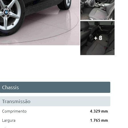
+ 8
Chassis
Transmissão
Comprimento
4.329 mm
Largura
1.765 mm