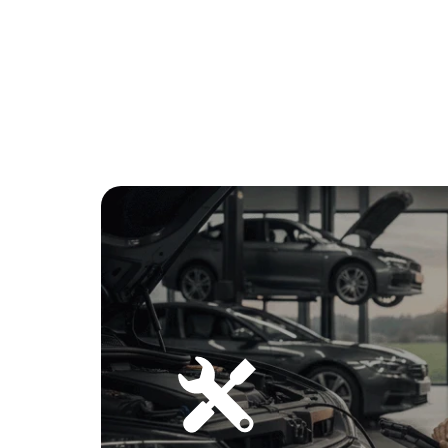
Sensor De Embate
Cintos De Seg. De 3 Pontos Em Todos Assentos C/ Limit
Luz De Boas-Vindas
Luzes De Travagem Dinamicas
3ª Luz De Travagem Com Tecnologia Led
Apoio De Braço Dianteiro
Vidros Electricos Com Abertura E Fecho De Conforto E 
Controlo Remoto Com Chave Mecanica Integrada
Arranque Sem Chave
Ligaçao Aux-In
Sistema Stereo Com 6 Altifalantes
Serviço Baseado Nas Condiçoes- Cbs
Ar Condicionado
Sistema De Para-Choques C/ Element. De Deformaçao Sub