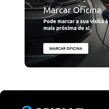
Buzina De Sonoridade Dupla
Marcar Oficina
Volante 3 Raios
Pode marcar a sua visita 
Botao Do Fecho Centralizado
mais próxima de si.
Volante Em Pele
Volante Multifunçoes
Pernos De Segurança
MARCAR OFICINA
Monitorização Da Pressao Dos Pneus
Airbag Cabeça Atrás
Bolsas Nas Portas
Pack De Arrumação
Cruise Control Com Função De Travagem
Radio Bmw Professional
Palas De Sol Com Espelho De Cortesia, C/ Tampa Desliz
Botão Start/Stop