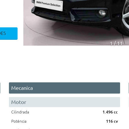
ÕES
1
11
Mecanica
Motor
Cilindrada
1.496 cc
Potência
116 cv