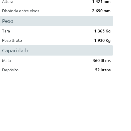
Altura
1.421 mm
Distância entre eixos
2.690 mm
Peso
Tara
1.365 Kg
Peso Bruto
1.930 Kg
Capacidade
Mala
360 litros
Depósito
52 litros