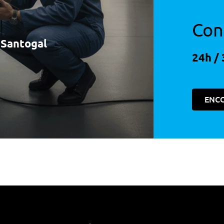
Con
à Santogal
24h / 
ENC
ante Para Condutor E Passageiro Dianteiro