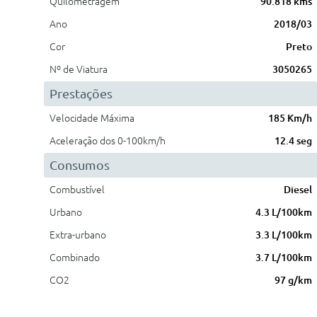
Quilometragem
90.818 kms
Ano
2018/03
Cor
Preto
Nº de Viatura
3050265
Prestações
Velocidade Máxima
185 Km/h
Aceleração dos 0-100km/h
12.4 seg
Consumos
Combustível
Diesel
Urbano
4.3 L/100km
Extra-urbano
3.3 L/100km
Combinado
3.7 L/100km
CO2
97 g/km