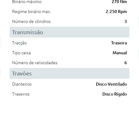
Binário máximo
270 Nm
Regime binário max.
2.250 Rpm
Número de cilindros
3
Transmissão
Tracção
Traseira
Tipo caixa
Manual
Número de velocidades
6
Travões
Dianteiros
Disco Ventilado
Traseiros
Disco Rígido