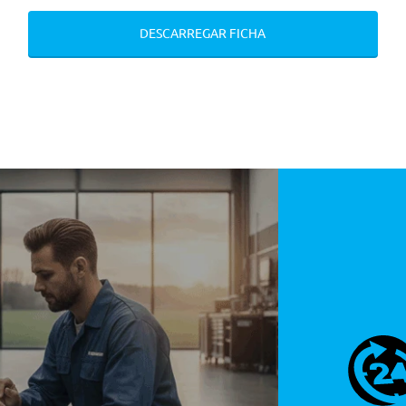
DESCARREGAR FICHA
açao De Força E Pre-Tensores Nos Bancos Diant.
Sistema Anti-Entalamento
stituiveis A Frente E Atras P/ Absorver Impacto