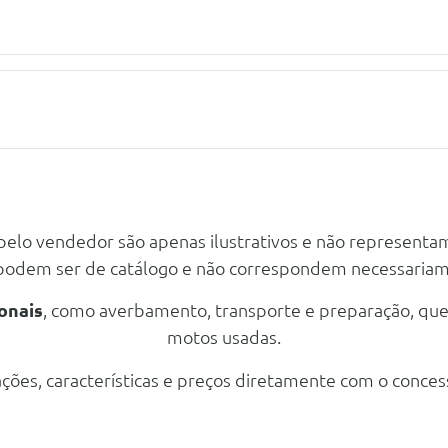
m Pneus 205/55 R16
 pelo vendedor são apenas ilustrativos e não representa
lescopico E Inclinaçao
 podem ser de catálogo e não correspondem necessaria
ico Da Altura E Inclinaçao Do Encosto Do Banco
onais
, como averbamento, transporte e preparação, qu
ra
motos usadas.
ções, características e preços diretamente com o conces
ao Em Pele Artificial