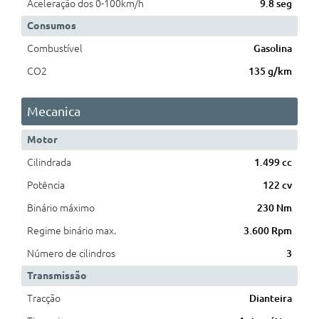
Aceleração dos 0-100km/h
9.8 seg
Consumos
Combustível
Gasolina
CO2
135 g/km
Mecanica
Motor
Cilindrada
1.499 cc
Potência
122 cv
Binário máximo
230 Nm
Regime binário max.
3.600 Rpm
Número de cilindros
3
Transmissão
Tracção
Dianteira