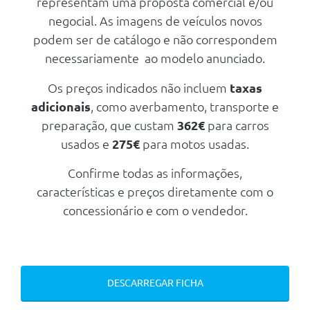
representam uma proposta comercial e/ou
Tuning/Componentes Opticos
Kit Reparaçao De Pneus
negocial. As imagens de veículos novos
Pintura Não Metalizada - Branco
Alpine
podem ser de catálogo e não correspondem
Assistente De Conduçao
necessariamente ao modelo anunciado.
Frisos Interiores Iluminados M
Frisos Exteriores Bmw Individual
Aluminio Hexacube Mate
Shadow Line
Os preços indicados não incluem
taxas
Conteudo Exterior Pack
Personal Esim
Desportivo M
adicionais
, como averbamento, transporte e
Pack Desportivo M
preparação, que custam
362€
para carros
Rodas
Velocimetro Em Km/H
usados e
275€
para motos usadas.
Jantes De Liga Leve 18 975 M
De Raios Em Y Bicolores Com
Triangulo E Estojo De Primeiros
Pneus 225/45 R18 95y
Confirme todas as informações,
Socorros
características e preços diretamente com o
Teleservices
concessionário e com o vendedor.
Assistente De Conduçao
Kit Reparaçao De Pneus
Frisos Exteriores Bmw Individual
Shadow Line
DESCARREGAR FICHA
Pack Desportivo M