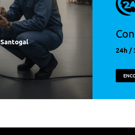
Con
à Santogal
24h / 
ENC