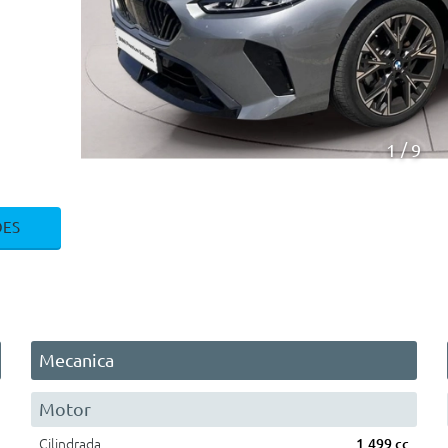
1
9
ÕES
Mecanica
Motor
Cilindrada
1.499 cc