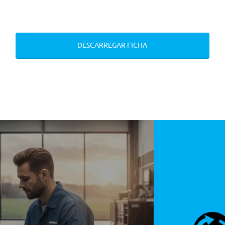
s Com Pneus 225/45 R18 95y
DESCARREGAR FICHA