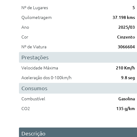
Nº de Lugares
5
Quilometragem
37.198 kms
Ano
2025/03
Cor
Cinzento
Nº de Viatura
3066604
Prestações
Velocidade Máxima
210 Km/h
Aceleração dos 0-100km/h
9.8 seg
Consumos
Combustível
Gasolina
CO2
135 g/km
Descrição