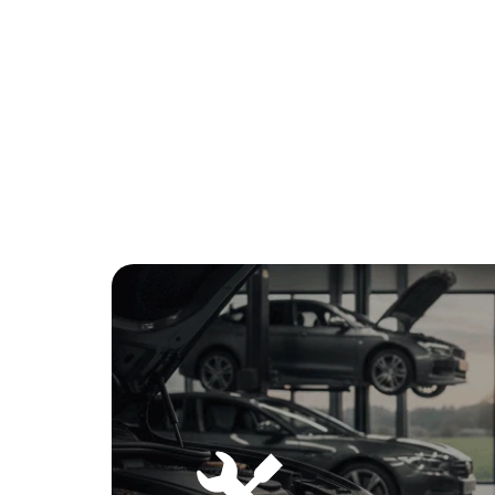
Performance Control
Jantes De Liga Leve 18 975 M De Raios Em Y Bicolore
Triangulo E Estojo De Primeiros Socorros
Velocimetro Em Km/H
Teleservices
Frisos Exteriores Bmw Individual Shadow Line
Kit Reparaçao De Pneus
Assistente De Conduçao
Triangulo E Estojo De Primeiros Socorros
Velocimetro Em Km/H
Teleservices
Kit Reparaçao De Pneus
Frisos Exteriores Bmw Individual Shadow Line
Assistente De Conduçao
Personal Esim