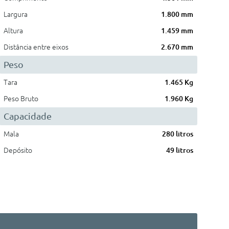
Largura
1.800 mm
Altura
1.459 mm
Distância entre eixos
2.670 mm
Peso
Tara
1.465 Kg
Peso Bruto
1.960 Kg
Capacidade
Mala
280 litros
Depósito
49 litros